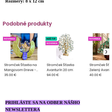
Rozmery: 8 x 12 cm
Podobné produkty
NOVINKA
NÁŠ TIP
NOVINKA
NOVINKA
Stromček Šťastia na
Stromček Šťastia
Stromček Šťas
Mangovom Dreve -
Avanturín 20 cm
Zelený Avantu
Ametyst 60 kamienkov
35.00 €
94.00 €
40.00 €
PRIHLÁSTE SA NA ODBER NÁŠHO
NEWSLETTERA