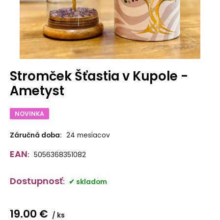
Stromček Šťastia v Kupole -
Ametyst
NOVINKA
Záručná doba:
24 mesiacov
EAN
:
5056368351082
Dostupnosť
:
skladom
19.00
€
ks