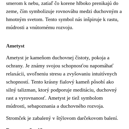
smerom k nebu, zatiaľ čo korene hlboko prenikajú do
zeme, čím symbolizuje rovnováhu medzi duchovným a
hmotným svetom. Tento symbol nás inšpiruje k rastu,
múdrosti a vnútornému rozvoju.
Ametyst
Ametyst je kameňom duchovnej čistoty, pokoja a
ochrany. Je známy svojou schopnosťou napomáhať
relaxácii, uvoľneniu stresu a zvyšovaniu intuitívnych
schopností. Tento krásny fialový kameň pôsobí ako
silný talizman, ktorý podporuje meditáciu, duchovný
rast a vyrovnanosť. Ametyst je tiež symbolom
múdrosti, sebapoznania a duchovného rozvoja.
Stromček je zabalený v štýlovom darčekovom balení.