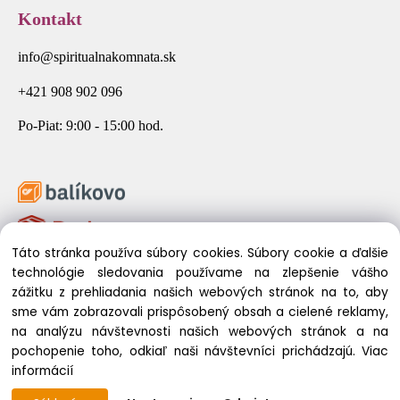
Kontakt
info@spiritualnakomnata.sk
+421 908 902 096
Po-Piat: 9:00 - 15:00 hod.
Táto stránka používa súbory cookies. Súbory cookie a ďalšie
technológie sledovania používame na zlepšenie vášho
zážitku z prehliadania našich webových stránok na to, aby
sme vám zobrazovali prispôsobený obsah a cielené reklamy,
na analýzu návštevnosti našich webových stránok a na
pochopenie toho, odkiaľ naši návštevníci prichádzajú.
Viac
© 2026 Spirituálna Komnata. Všetky práva vyhradené.
informácií