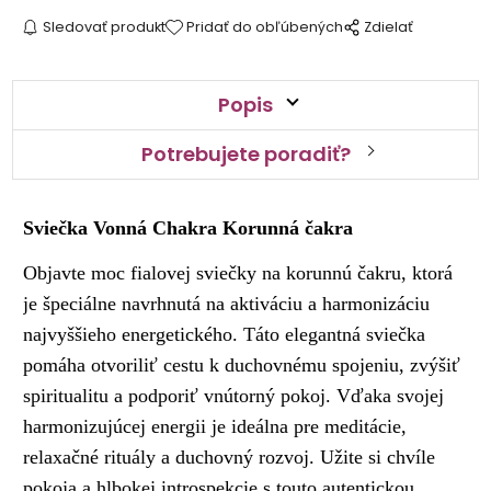
Sledovať produkt
Pridať do obľúbených
Zdielať
Popis
Potrebujete poradiť?
Sviečka Vonná Chakra Korunná čakra
Objavte moc fialovej sviečky na korunnú čakru, ktorá
je špeciálne navrhnutá na aktiváciu a harmonizáciu
najvyššieho energetického. Táto elegantná sviečka
pomáha otvoriliť cestu k duchovnému spojeniu, zvýšiť
spiritualitu a podporiť vnútorný pokoj. Vďaka svojej
harmonizujúcej energii je ideálna pre meditácie,
relaxačné rituály a duchovný rozvoj. Užite si chvíle
pokoja a hlbokej introspekcie s touto autentickou