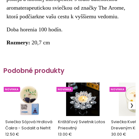
aromaterapeutickou sviečkou od značky The Arome,
ktorá podčiarkne vašu cestu k vyššiemu vedomiu.
Doba horenia 100 hodín.
Rozmery:
20,7 cm
Podobné produkty
NOVINKA
NOVINKA
NOVINKA
Sviečka Sójová Hrdlová
Krištáľový Svietnik Lotos
Sviečka Kveti
Čakra - Sodalit a Nefrit
Priesvitný
Dreveným Kn
12.50 €
13.00 €
Agnes + Cat
30.00 €