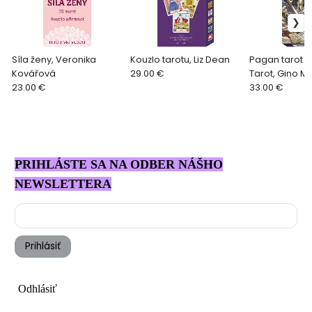
Síla ženy, Veronika
Kouzlo tarotu, Liz Dean
Pagan tarot -
Kovářová
29.00 €
Tarot, Gino M
23.00 €
33.00 €
PRIHLÁSTE SA NA ODBER NÁŠHO
NEWSLETTERA
Prihlásiť
Odhlásiť