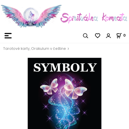
0
Tarotové karty, Orakulum v češtine