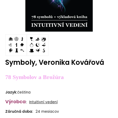
Symboly, Veronika Kovářová
78 Symbolov a Brožúra
Jazyk
:
čeština
Výrobca
:
Intuitivní vedení
Záručná doba:
24 mesiacov