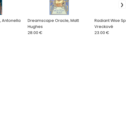
, Antonella
Dreamscape Oracle, Matt
Radiant Wise Spirit Ta
Hughes
Vreckové
28.00 €
23.00 €