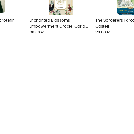
rot Mini
Enchanted Blossoms
The Sorcerers Tarot
Empowerment Oracle, Carla
Castelli
Morrow
30.00 €
24.00 €