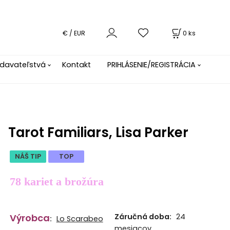
0
ks
€ / EUR
davateľstvá
Kontakt
PRIHLÁSENIE/REGISTRÁCIA
Tarot Familiars, Lisa Parker
NÁŠ TIP
TOP
78 kariet a brožúra
Výrobca
Záručná doba:
24
:
Lo Scarabeo
mesiacov