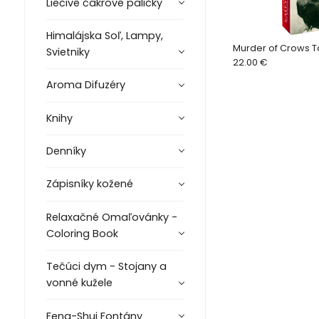
Liečivé čakrové paličky
Himalájska Soľ, Lampy,
Murder of Crows Ta
Svietniky
22.00 €
Aroma Difuzéry
Knihy
Denníky
Zápisníky kožené
Relaxačné Omaľovánky -
Coloring Book
Tečúci dym - Stojany a
vonné kužele
Feng-Shui Fontány