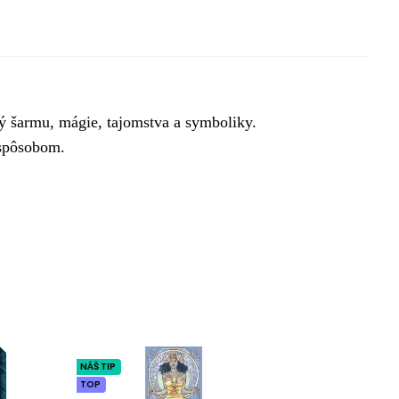
ý šarmu, mágie, tajomstva a symboliky. 
 spôsobom.
NÁŠ TIP
TOP