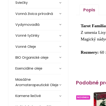
Sviečky
Popis
Vonná živica prírodná
Vydymovadlá
Tarot Familia
Z umenia Lisy 
Vonné tyčinky
Magický nádyc
Vonné Oleje
Rozmery: 
60
BIO Organické oleje
Esenciálne oleje
Masážne
Podobné pr
Aromaterapeutické Oleje
Kamene liečivé
NOVINKA