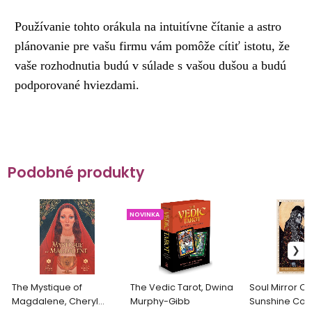
Používanie tohto orákula na intuitívne čítanie a astro
plánovanie pre vašu firmu vám pomôže cítiť istotu, že
vaše rozhodnutia budú v súlade s vašou dušou a budú
podporované hviezdami.
Podobné produkty
NOVINKA
The Mystique of
The Vedic Tarot, Dwina
Soul Mirror Or
Magdalene, Cheryl
Murphy-Gibb
Sunshine Con