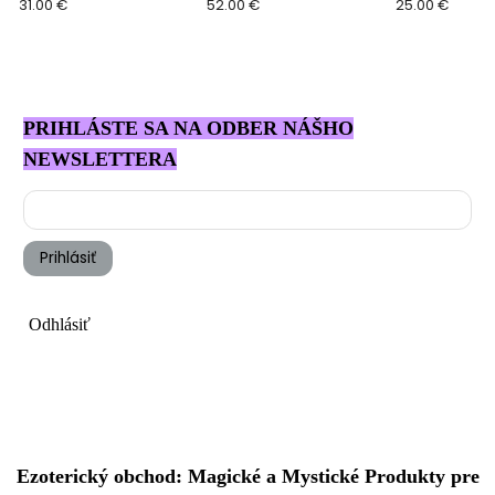
Yambrach Rose
31.00 €
52.00 €
25.00 €
PRIHLÁSTE SA NA ODBER NÁŠHO
NEWSLETTERA
Prihlásiť
Odhlásiť
Ezoterický obchod: Magické a Mystické Produkty pre