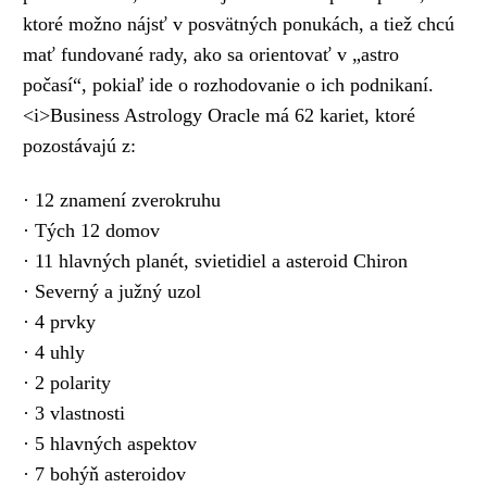
ktoré možno nájsť v posvätných ponukách, a tiež chcú
mať fundované rady, ako sa orientovať v „astro
počasí“, pokiaľ ide o rozhodovanie o ich podnikaní.
<i>Business Astrology Oracle má 62 kariet, ktoré
pozostávajú z:
· 12 znamení zverokruhu
· Tých 12 domov
· 11 hlavných planét, svietidiel a asteroid Chiron
· Severný a južný uzol
· 4 prvky
· 4 uhly
· 2 polarity
· 3 vlastnosti
· 5 hlavných aspektov
· 7 bohýň asteroidov