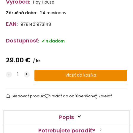
Výrobca
:
Hay House
Záručná doba:
24 mesiacov
EAN
:
9781401973148
Dostupnosť
:
skladom
29.00
€
ks
Sledovať produkt
Pridať do obľúbených
Zdielať
Popis
Potrebujete poradiť?