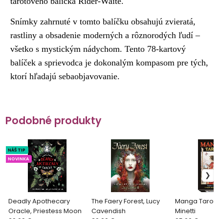
tarotového balíčka Rider-Waite.
Snímky zahrnuté v tomto balíčku obsahujú zvieratá,
rastliny a obsadenie moderných a rôznorodých ľudí –
všetko s mystickým nádychom. Tento 78-kartový
balíček a sprievodca je dokonalým kompasom pre tých,
ktorí hľadajú sebaobjavovanie.
Podobné produkty
NÁŠ TIP
NOVINKA
Deadly Apothecary
The Faery Forest, Lucy
Manga Tarot,
Oracle, Priestess Moon
Cavendish
Minetti