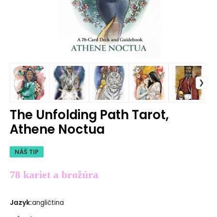
The Unfolding Path Tarot,
Athene Noctua
NÁŠ TIP
78 kariet a brožúra
Jazyk
:
angličtina