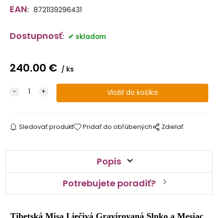
EAN
:
8721139296431
Dostupnosť
:
skladom
240.00
€
ks
Sledovať produkt
Pridať do obľúbených
Zdielať
Popis
Potrebujete poradiť?
Tibetská Misa Liečivá Gravírovaná Slnko a Mesiac