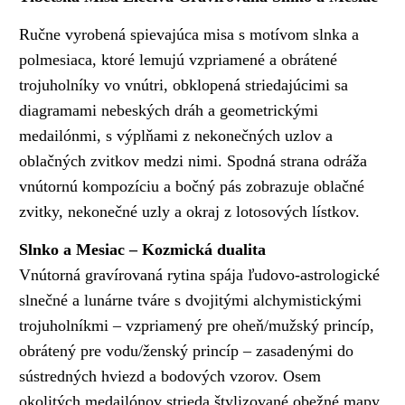
Ručne vyrobená spievajúca misa s motívom slnka a
polmesiaca, ktoré lemujú vzpriamené a obrátené
trojuholníky vo vnútri, obklopená striedajúcimi sa
diagramami nebeských dráh a geometrickými
medailónmi, s výplňami z nekonečných uzlov a
oblačných zvitkov medzi nimi. Spodná strana odráža
vnútornú kompozíciu a bočný pás zobrazuje oblačné
zvitky, nekonečné uzly a okraj z lotosových lístkov.
Slnko a Mesiac – Kozmická dualita
Vnútorná gravírovaná rytina spája ľudovo-astrologické
slnečné a lunárne tváre s dvojitými alchymistickými
trojuholníkmi – vzpriamený pre oheň/mužský princíp,
obrátený pre vodu/ženský princíp – zasadenými do
sústredných hviezd a bodových vzorov. Osem
okolitých medailónov strieda štylizované obežné mapy,