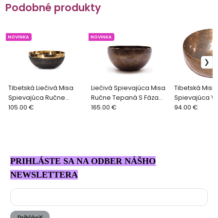
Podobné produkty
NOVINKA
NOVINKA
Tibetská Liečivá Misa
Liečivá Spievajúca Misa
Tibetská Misk
Spievajúca Ručne
Ručne Tepaná S Fázami
Spievajúca Ve
Tepaná 15 cm
105.00 €
Mesiaca 17 cm
165.00 €
19cm
94.00 €
PRIHLÁSTE SA NA ODBER NÁŠHO
NEWSLETTERA