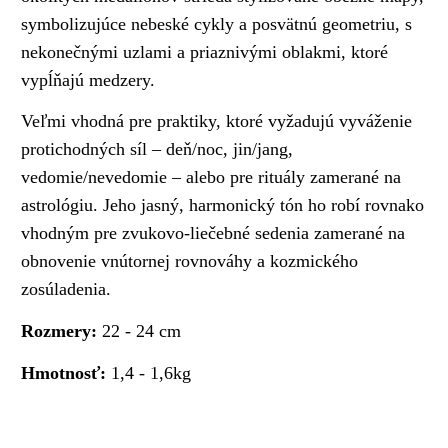
symbolizujúce nebeské cykly a posvätnú geometriu, s
nekonečnými uzlami a priaznivými oblakmi, ktoré
vypĺňajú medzery.
Veľmi vhodná pre praktiky, ktoré vyžadujú vyváženie
protichodných síl – deň/noc, jin/jang,
vedomie/nevedomie – alebo pre rituály zamerané na
astrológiu. Jeho jasný, harmonický tón ho robí rovnako
vhodným pre zvukovo-liečebné sedenia zamerané na
obnovenie vnútornej rovnováhy a kozmického
zosúladenia.
Rozmery:
22 - 24 cm
Hmotnosť:
1,4 - 1,6kg