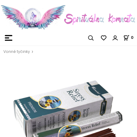
0
Vonné tyčinky