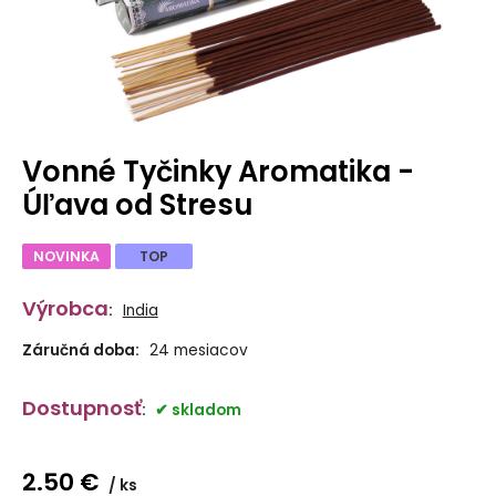
Vonné Tyčinky Aromatika -
Úľava od Stresu
NOVINKA
TOP
Výrobca
:
India
Záručná doba:
24 mesiacov
Dostupnosť
:
skladom
2.50
€
ks