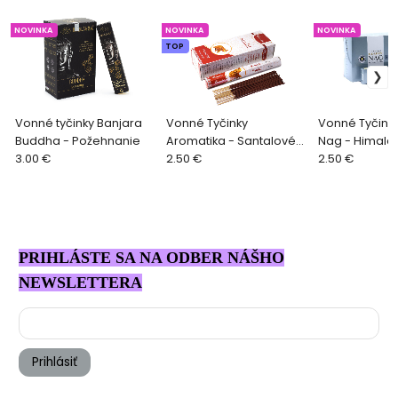
NOVINKA
NOVINKA
NOVINKA
TOP
Vonné tyčinky Banjara
Vonné Tyčinky
Vonné Tyčink
Buddha - Požehnanie
Aromatika - Santalové
Nag - Himala
3.00 €
Drevo
2.50 €
2.50 €
PRIHLÁSTE SA NA ODBER NÁŠHO
NEWSLETTERA
Prihlásiť