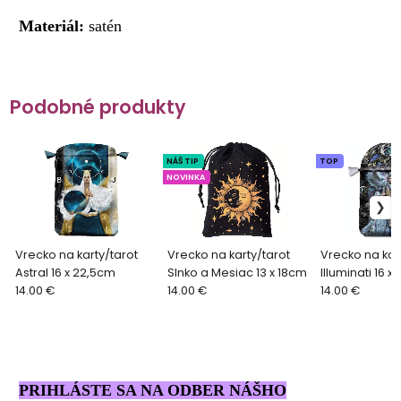
Materiál:
satén
Podobné produkty
NÁŠ TIP
TOP
NOVINKA
Vrecko na karty/tarot
Vrecko na karty/tarot
Vrecko na kar
Astral 16 x 22,5cm
Slnko a Mesiac 13 x 18cm
Illuminati 16 x
14.00 €
14.00 €
14.00 €
PRIHLÁSTE SA NA ODBER NÁŠHO