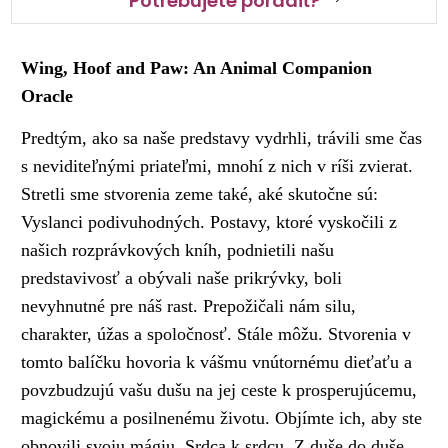
Potrebujete poradiť?
Wing, Hoof and Paw: An Animal Companion
Oracle
Predtým, ako sa naše predstavy vydrhli, trávili sme čas
s neviditeľnými priateľmi, mnohí z nich v ríši zvierat.
Stretli sme stvorenia zeme také, aké skutočne sú:
Vyslanci podivuhodných. Postavy, ktoré vyskočili z
našich rozprávkových kníh, podnietili našu
predstavivosť a obývali naše prikrývky, boli
nevyhnutné pre náš rast. Prepožičali nám silu,
charakter, úžas a spoločnosť. Stále môžu. Stvorenia v
tomto balíčku hovoria k vášmu vnútornému dieťaťu a
povzbudzujú vašu dušu na jej ceste k prosperujúcemu,
magickému a posilnenému životu. Objímte ich, aby ste
obnovili svoju mágiu. Srdca k srdcu. Z duše do duše.