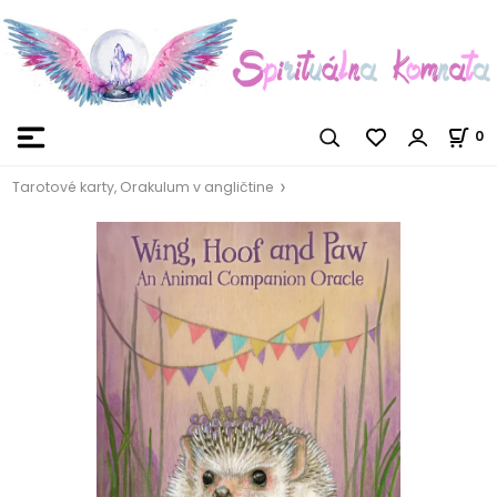
0
Tarotové karty, Orakulum v angličtine