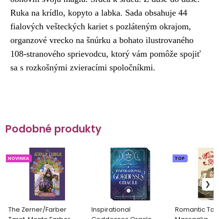
Ruka na krídlo, kopyto a labka. Sada obsahuje 44
fialových vešteckých kariet s pozláteným okrajom,
organzové vrecko na šnúrku a bohato ilustrovaného
108-stranového sprievodcu, ktorý vám pomôže spojiť
sa s rozkošnými zvieracími spoločníkmi.
Podobné produkty
NOVINKA
TOP
The Zerner/Farber
Inspirational
Romantic Tarot