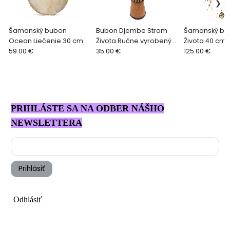
Šamanský bubon
Bubon Djembe Strom
Šamanský bu
Ocean Liečenie 30 cm
Života Ručne vyrobený
Života 40 cm
59.00 €
40cm
35.00 €
125.00 €
PRIHLÁSTE SA NA ODBER NÁŠHO
NEWSLETTERA
Prihlásiť
Odhlásiť