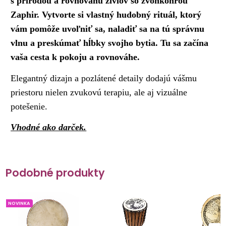
s prírodou a rovnováhu živlov so zvonkohrou
Zaphir. Vytvorte si vlastný hudobný rituál, ktorý
vám pomôže uvoľniť sa, naladiť sa na tú správnu
vlnu a preskúmať hĺbky svojho bytia. Tu sa začína
vaša cesta k pokoju a rovnováhe.
Elegantný dizajn a pozlátené detaily dodajú vášmu
priestoru nielen zvukovú terapiu, ale aj vizuálne
potešenie.
Vhodné ako darček.
Podobné produkty
NOVINKA