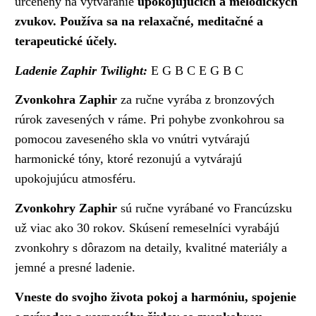
určenéný na vytváranie
upokojujúcich a melodických
zvukov. Používa sa na relaxačné, meditačné a
terapeutické účely.
Ladenie Zaphir Twilight:
E G B C E G B C
Zvonkohra Zaphir
za ručne vyrába z bronzových
rúrok zavesených v ráme. Pri pohybe zvonkohrou sa
pomocou zaveseného skla vo vnútri vytvárajú
harmonické tóny, ktoré rezonujú a vytvárajú
upokojujúcu atmosféru.
Zvonkohry Zaphir
sú ručne vyrábané vo Francúzsku
už viac ako 30 rokov. Skúsení remeselníci vyrabájú
zvonkohry s dôrazom na detaily, kvalitné materiály a
jemné a presné ladenie.
Vneste do svojho života pokoj a harmóniu, spojenie