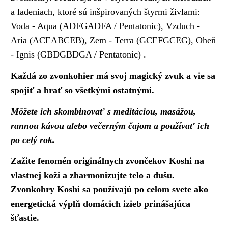
a ladeniach, ktoré sú inšpirovaných štyrmi živlami:
Voda - Aqua (ADFGADFA / Pentatonic), Vzduch -
Aria (ACEABCEB), Zem - Terra (GCEFGCEG), Oheň
- Ignis (GBDGBDGA / Pentatonic) .
Každá zo zvonkohier má svoj magický zvuk a vie sa
spojiť a hrať so všetkými ostatnými.
Môžete ich skombinovať s meditáciou, masážou,
rannou kávou alebo večerným čajom a používať ich
po celý rok.
Zažite fenomén originálnych zvončekov Koshi na
vlastnej koži a zharmonizujte telo a dušu.
Zvonkohry Koshi sa používajú po celom svete ako
energetická výplň domácich izieb prinášajúca
šťastie.