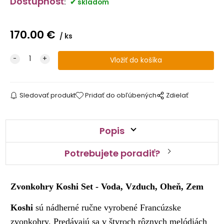
Dostupnosť
:
skladom
170.00
€
ks
Sledovať produkt
Pridať do obľúbených
Zdielať
Popis
Potrebujete poradiť?
Zvonkohry Koshi Set - Voda, Vzduch, Oheň, Zem
Koshi
sú nádherné ručne vyrobené Francúzske
zvonkohry. Predávajú sa v štyroch rôznych melódiách