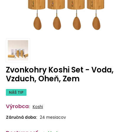
Zvonkohry Koshi Set - Voda,
Vzduch, Oheň, Zem
NÁŠ TIP
Výrobca
:
Koshi
Záručná doba:
24 mesiacov