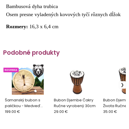
Bambusová dyha trubica
Osem presne vyladených kovových tyčí rôznych dĺžok
Rozmery:
16,3 x 6,4 cm
Podobné produkty
NOVINKA
Šamanský bubon s
Bubon Djembe Čakry
Bubon Djemb
paličkou - Medveď
Ručne vyrobený 30cm
Života Ručne
40cm
199.00 €
29.00 €
40cm
35.00 €