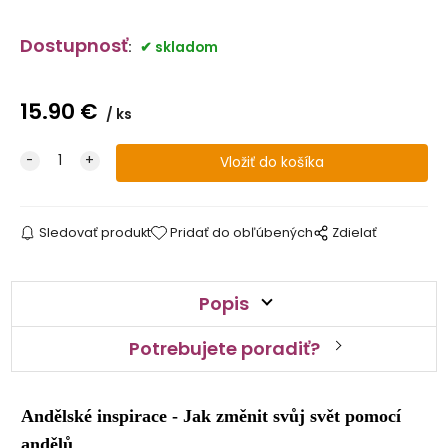
Dostupnosť
:
skladom
15.90
€
ks
Sledovať produkt
Pridať do obľúbených
Zdielať
Popis
Potrebujete poradiť?
Andělské inspirace - Jak změnit svůj svět pomocí
andělů