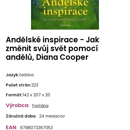
Andělské inspirace - Jak
změnit svůj svět pomocí
andělů, Diana Cooper
Jazyk
:
čeština
Počet strán
:
223
Formát
:
142 x 207 x 20
Výrobca
:
Fontána
Záručná doba:
24 mesiacov
EAN
:
9788073367053