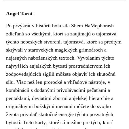
Angel Tarot
Po prvýkrát v histórii bola sila Shem HaMephorash
zdieľaná so všetkými, ktorí sa zaujímajú o tajomstvá
týchto nebeských stvorení, tajomstvá, ktoré sa predtým
skrývali v starovekých magických grimoároch a
nejasných náboženských textoch. Vyvolaním týchto
najvyšších anjelských bytostí prostredníctvom ich
zodpovedajúcich sigílií môžete objaviť ich skutočnú
silu. Viac než len prorocké a vhľadové nástroje, v
kombinácii s dodanými privolávacími pečaťami a
pentaklami, deviatimi zbormi anjelskej hierarchie a
originálnymi božskými menami môžete do svojho
života privolať skutočné energie týchto posvätných
bytostí. Tieto karty, ktoré sú ideálne pre tých, ktorí