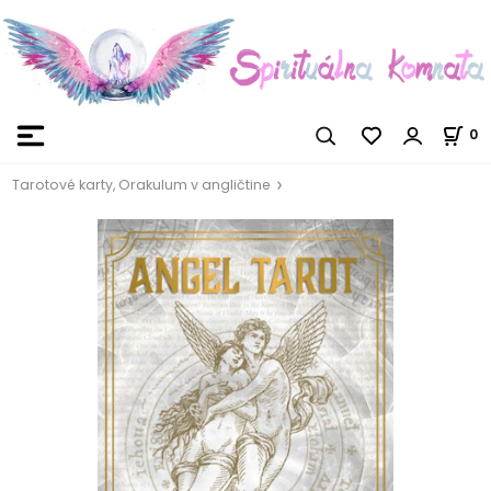
0
Tarotové karty, Orakulum v angličtine