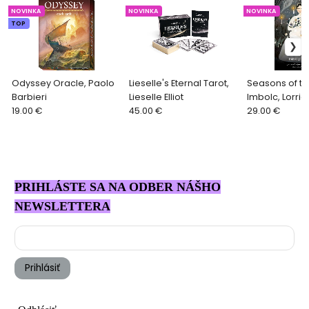
NOVINKA
NOVINKA
NOVINKA
TOP
Odyssey Oracle, Paolo
Lieselle's Eternal Tarot,
Seasons of th
Barbieri
Lieselle Elliot
Imbolc, Lorri
19.00 €
45.00 €
Anderson, Juli
29.00 €
PRIHLÁSTE SA NA ODBER NÁŠHO
NEWSLETTERA
Prihlásiť