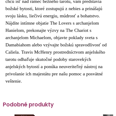
chcú ísť nad rámec bežného tarotu, vám predstavia
božské bytosti, ktoré zostupujú z nebies a prinášajú
svoju lásku, liečivú energiu, múdrosť a bohatstvo.
Nájdite intímne objatie The Lovers s archanjelom
Hanielom, prekonajte výzvy na The Chariot s
archanjelom Michaelom, objavte poklady sveta s
Damabiahom alebo vzývajte božskú spravodlivosť od
Caliela. Travis McHenry prostredníctvom anjelského
tarotu odhaľuje skutočné podoby starovekých
anjelských bytostí a ponúka neuveriteľný nástroj na
privolanie ich majestátu pre našu pomoc a posvätné
veštenie.
Podobné produkty