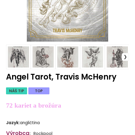
Angel Tarot, Travis McHenry
NÁŠ TIP
TOP
72 kariet a brožúra
Jazyk
:
angličtina
Výrobca
:
Rockpool