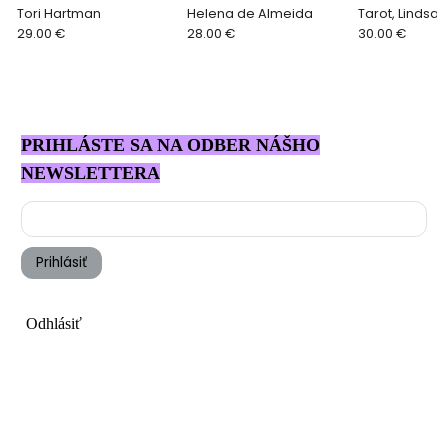
Tori Hartman
Helena de Almeida
Tarot, Lindsay
29.00 €
28.00 €
Williams
30.00 €
PRIHLÁSTE SA NA ODBER NÁŠHO
NEWSLETTERA
Prihlásiť
Odhlásiť