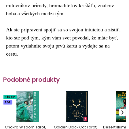
milovníkov prírody, hromaditeľov krištáľu, znalcov
boba a všetkých medzi tým.
Ak ste pripravení spojiť sa so svojou intuíciou a zistiť,
kto ste pod tým, kým vám svet povedal, že máte byť,
potom vytiahnite svoju prvú kartu a vydajte sa na
cestu.
Podobné produkty
NÁŠ TIP
TOP
Chakra Wisdom Tarot,
Golden Black Cat Tarot,
Desert Illumin