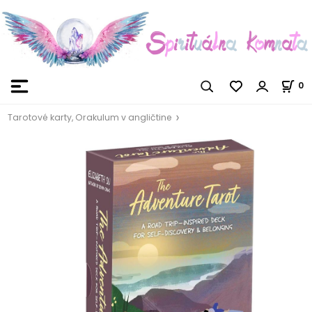
0
Tarotové karty, Orakulum v angličtine