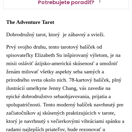
Potrebujete poradiť?
The Adventure Tarot
Dobrodružný tarot, ktorý je zábavný a svieži.
Prvý svojho druhu, tento tarotový balíček od
spisovateľky Elizabeth Su inšpirovaný výletom, je na
misii osláviť ázijsko-americkú skúsenosť a umožniť
ženám milovať všetky aspekty seba samých a
prírodného sveta okolo nich. 78-kartový balíček, plný
ilustrácií umelkyne Jenny Chang, vás zavedie na
epické dobrodružstvo sebaobjavovania, prijatia a
spolupatričnosti. Tento moderný balíček navrhnutý pre
začiatočníkov aj skúsených praktizujúcich v tarote,
ktorý je navrhnutý s večierkovými vibráciami spánku a
radami najlepších priateľov, bude rezonovať u