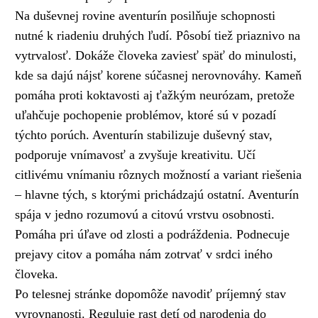
Na duševnej rovine aventurín posilňuje schopnosti
nutné k riadeniu druhých ľudí. Pôsobí tiež priaznivo na
vytrvalosť. Dokáže človeka zaviesť späť do minulosti,
kde sa dajú nájsť korene súčasnej nerovnováhy. Kameň
pomáha proti koktavosti aj ťažkým neurózam, pretože
uľahčuje pochopenie problémov, ktoré sú v pozadí
týchto porúch. Aventurín stabilizuje duševný stav,
podporuje vnímavosť a zvyšuje kreativitu. Učí
citlivému vnímaniu rôznych možností a variant riešenia
– hlavne tých, s ktorými prichádzajú ostatní. Aventurín
spája v jedno rozumovú a citovú vrstvu osobnosti.
Pomáha pri úľave od zlosti a podráždenia. Podnecuje
prejavy citov a pomáha nám zotrvať v srdci iného
človeka.
Po telesnej stránke dopomôže navodiť príjemný stav
vyrovnanosti. Reguluje rast detí od narodenia do