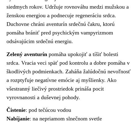
siedmych rokov. Udržuje rovnováhu medzi mužskou a
ženskou energiou a podnecuje regeneráciu srdca.
Duchovne chráni aventurín srdečnú čakru, ktorú
pomáha brániť pred psychickým vampyrizmom
odsávajúcim srdečnú energiu.
Zelený aventurín
pomáha upokojiť a tíšiť bolesti
srdca. Vracia veci späť pod kontrolu a dobre pomáha v
škodlivých podmienkach. Zaháňa žalúdočnú nevoľnosť
a rozptyľuje negatívne emócie aj myšlienky. Ako
všestranný liečivý prostriedok prináša pocit
vyrovnanosti a duševnej pohody.
Čistenie
: pod tečúcou vodou
Nabíjanie
: na nepriamom slnečnom svetle