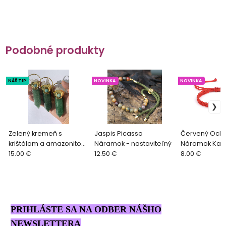
Podobné produkty
NÁŠ TIP
NOVINKA
NOVINKA
Zelený kremeň s
Jaspis Picasso
Červený Och
krištálom a amazonitom
Náramok - nastaviteľný
Náramok Kab
- prívesok /12cm/
15.00 €
12.50 €
Infinity
8.00 €
PRIHLÁSTE SA NA ODBER NÁŠHO
NEWSLETTERA