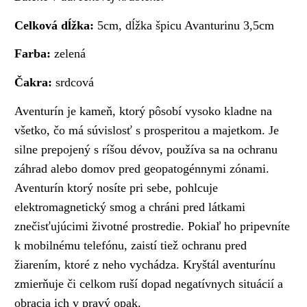
Celková dĺžka:
5cm, d
ĺžka špicu Avanturinu 3,5cm
Farba:
zelená
Čakra:
srdcová
Aventurín je kameň, ktorý pôsobí vysoko kladne na
všetko, čo má súvislosť s prosperitou a majetkom. Je
silne prepojený s ríšou dévov, používa sa na ochranu
záhrad alebo domov pred geopatogénnymi zónami.
Aventurín ktorý nosíte pri sebe, pohlcuje
elektromagnetický smog a chráni pred látkami
znečisťujúcimi životné prostredie. Pokiaľ ho pripevníte
k mobilnému telefónu, zaistí tiež ochranu pred
žiarením, ktoré z neho vychádza. Kryštál aventurínu
zmierňuje či celkom ruší dopad negatívnych situácií a
obracia ich v pravý opak.