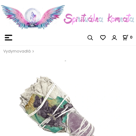
0
Vydymovadlá