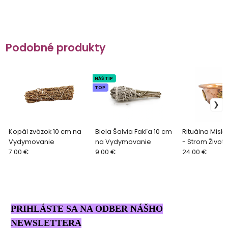
Podobné produkty
NÁŠ TIP
TOP
Kopál zväzok 10 cm na
Biela Šalvia Fakľa 10 cm
Rituálna Mis
Vydymovanie
na Vydymovanie
- Strom Život
7.00 €
9.00 €
24.00 €
PRIHLÁSTE SA NA ODBER NÁŠHO
NEWSLETTERA