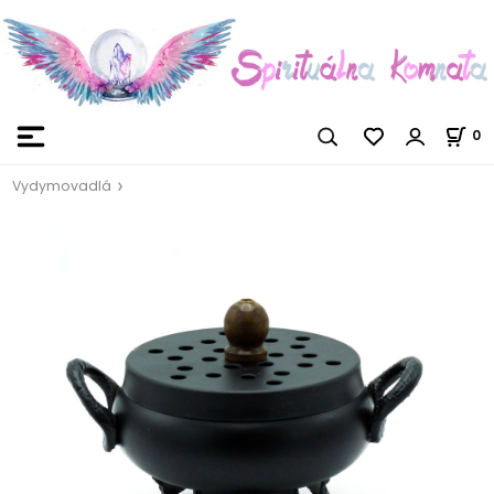
0
Vydymovadlá