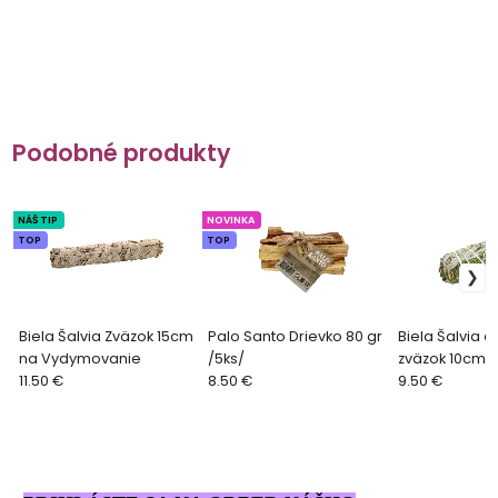
Podobné produkty
NÁŠ TIP
NOVINKA
TOP
TOP
Biela Šalvia Zväzok 15cm
Palo Santo Drievko 80 gr
Biela Šalvia a
na Vydymovanie
/5ks/
zväzok 10cm 
11.50 €
8.50 €
Vydymovanie
9.50 €