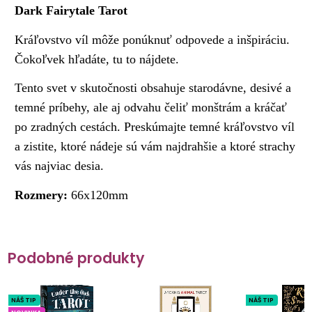
Dark Fairytale Tarot
Kráľovstvo víl môže ponúknuť odpovede a inšpiráciu.
Čokoľvek hľadáte, tu to nájdete.
Tento svet v skutočnosti obsahuje starodávne, desivé a
temné príbehy, ale aj odvahu čeliť monštrám a kráčať
po zradných cestách. Preskúmajte temné kráľovstvo víl
a zistite, ktoré nádeje sú vám najdrahšie a ktoré strachy
vás najviac desia.
Rozmery:
66x120mm
Podobné produkty
NÁŠ TIP
NÁŠ TIP