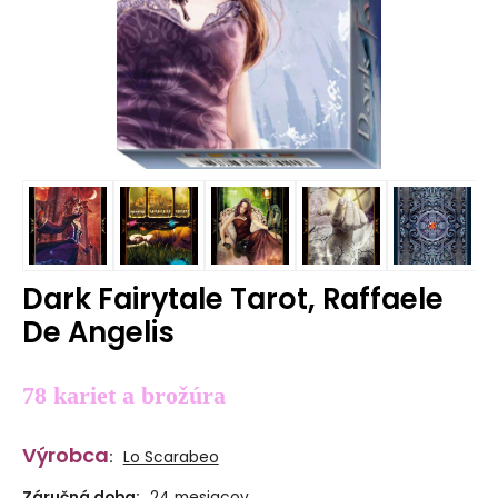
Dark Fairytale Tarot, Raffaele
De Angelis
78 kariet a brožúra
Výrobca
:
Lo Scarabeo
Záručná doba:
24 mesiacov