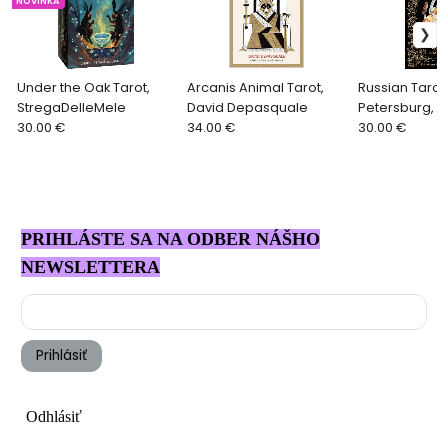
NOVINKA
Under the Oak Tarot,
Arcanis Animal Tarot,
Russian Tarot 
StregaDelleMele
David Depasquale
Petersburg, Y
30.00 €
34.00 €
30.00 €
PRIHLÁSTE SA NA ODBER NÁŠHO
NEWSLETTERA
Prihlásiť
Odhlásiť