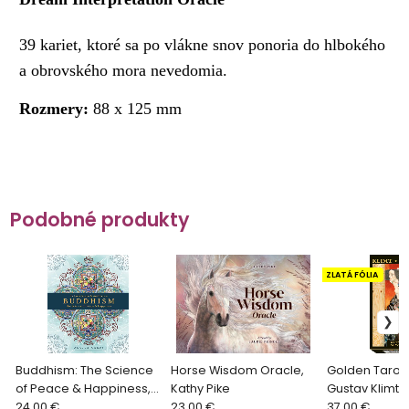
39 kariet, ktoré sa po vlákne snov ponoria do hlbokého
a obrovského mora nevedomia.
Rozmery:
88 x 125 mm
Podobné produkty
ZLATÁ FÓLIA
Buddhism: The Science
Horse Wisdom Oracle,
Golden Tarot o
of Peace & Happiness,
Kathy Pike
Gustav Klimt
Lama Tendar, Ani
24.00 €
23.00 €
37.00 €