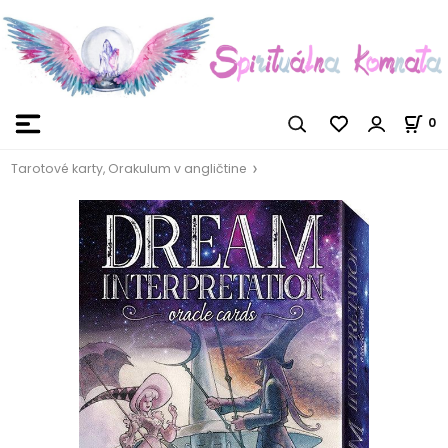
0
Tarotové karty, Orakulum v angličtine