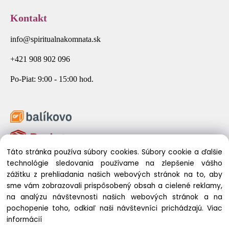
Kontakt
info@spiritualnakomnata.sk
+421 908 902 096
Po-Piat: 9:00 - 15:00 hod.
Táto stránka používa súbory cookies. Súbory cookie a ďalšie
technológie sledovania používame na zlepšenie vášho
zážitku z prehliadania našich webových stránok na to, aby
sme vám zobrazovali prispôsobený obsah a cielené reklamy,
na analýzu návštevnosti našich webových stránok a na
pochopenie toho, odkiaľ naši návštevníci prichádzajú.
Viac
© 2026 Spirituálna Komnata. Všetky práva vyhradené.
informácií