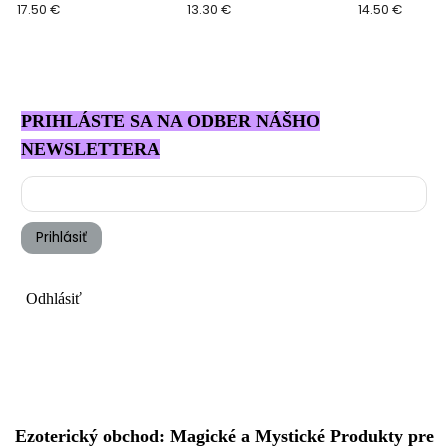
17.50 €
pohodu, Zuzana
13.30 €
14.50 €
Antares
PRIHLÁSTE SA NA ODBER NÁŠHO
NEWSLETTERA
Prihlásiť
Odhlásiť
Ezoterický obchod: Magické a Mystické Produkty pre