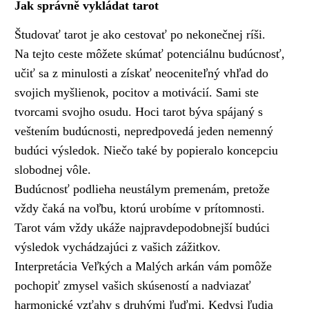
Jak správně vykládat tarot
Študovať tarot je ako cestovať po nekonečnej ríši.
Na tejto ceste môžete skúmať potenciálnu budúcnosť,
učiť sa z minulosti a získať neoceniteľný vhľad do
svojich myšlienok, pocitov a motivácií. Sami ste
tvorcami svojho osudu. Hoci tarot býva spájaný s
veštením budúcnosti, nepredpovedá jeden nemenný
budúci výsledok. Niečo také by popieralo koncepciu
slobodnej vôle.
Budúcnosť podlieha neustálym premenám, pretože
vždy čaká na voľbu, ktorú urobíme v prítomnosti.
Tarot vám vždy ukáže najpravdepodobnejší budúci
výsledok vychádzajúci z vašich zážitkov.
Interpretácia Veľkých a Malých arkán vám pomôže
pochopiť zmysel vašich skúseností a nadviazať
harmonické vzťahy s druhými ľuďmi. Kedysi ľudia