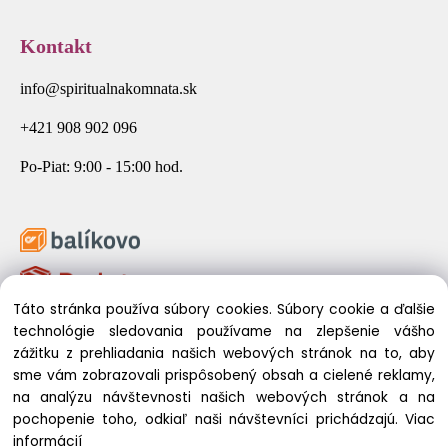
Kontakt
info@spiritualnakomnata.sk
+421 908 902 096
Po-Piat: 9:00 - 15:00 hod.
Táto stránka používa súbory cookies. Súbory cookie a ďalšie
technológie sledovania používame na zlepšenie vášho
zážitku z prehliadania našich webových stránok na to, aby
sme vám zobrazovali prispôsobený obsah a cielené reklamy,
na analýzu návštevnosti našich webových stránok a na
pochopenie toho, odkiaľ naši návštevníci prichádzajú.
Viac
© 2026 Spirituálna Komnata. Všetky práva vyhradené.
informácií