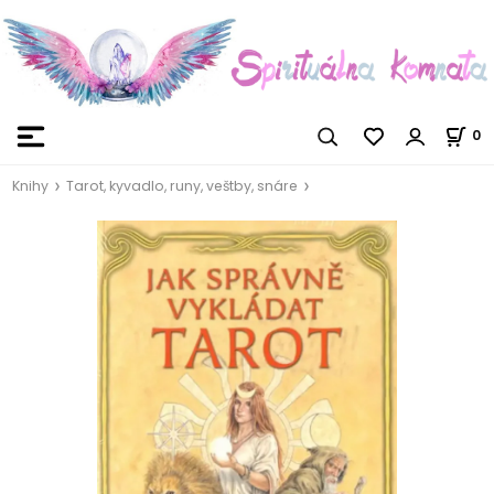
0
Knihy
Tarot, kyvadlo, runy, veštby, snáre