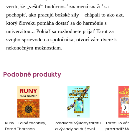
verili, že „veštiť“ budúcnosť znamená snažiť sa
pochopiť, ako pracujú božské sily – chápali to ako akt,
ktorý človeku pomáha dostať sa do harmónie s
univerzitou... Pokiaľ sa rozhodnete prijať Tarot za
svojho sprievodcu a spoločníka, otvorí vám dvere k
nekonečným možnostiam.
Podobné produkty
Runy - Tajné techniky,
Zdravotní výklady tarotu
Tarot Co vám 
Edred Thorsson
a výklady na duševní
prozradí? Mar