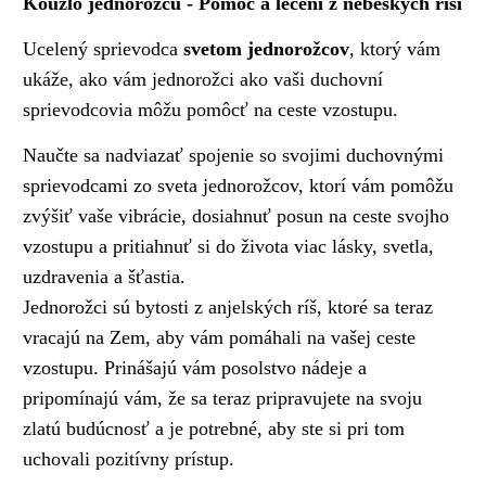
Kouzlo jednorožců - Pomoc a léčení z nebeských říší
Ucelený sprievodca
svetom jednorožcov
, ktorý vám
ukáže, ako vám jednorožci ako vaši duchovní
sprievodcovia môžu pomôcť na ceste vzostupu.
Naučte sa nadviazať spojenie so svojimi duchovnými
sprievodcami zo sveta jednorožcov, ktorí vám pomôžu
zvýšiť vaše vibrácie, dosiahnuť posun na ceste svojho
vzostupu a pritiahnuť si do života viac lásky, svetla,
uzdravenia a šťastia.
Jednorožci sú bytosti z anjelských ríš, ktoré sa teraz
vracajú na Zem, aby vám pomáhali na vašej ceste
vzostupu. Prinášajú vám posolstvo nádeje a
pripomínajú vám, že sa teraz pripravujete na svoju
zlatú budúcnosť a je potrebné, aby ste si pri tom
uchovali pozitívny prístup.