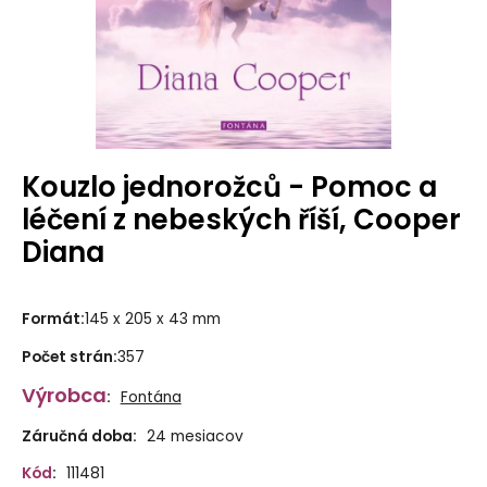
Kouzlo jednorožců - Pomoc a
léčení z nebeských říší, Cooper
Diana
Formát
:
145 x 205 x 43 mm
Počet strán
:
357
Výrobca
:
Fontána
Záručná doba:
24 mesiacov
Kód
:
111481