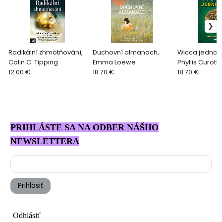
Radikální zhmotňování,
Duchovní almanach,
Wicca jednod
Colin C. Tipping
Emma Loewe
Phyllis Curott
12.00 €
18.70 €
18.70 €
PRIHLÁSTE SA NA ODBER NÁŠHO
NEWSLETTERA
Prihlásiť
Odhlásiť