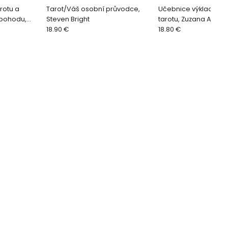
rotu a
Tarot/Váš osobní průvodce,
Učebnice výkladu Cr
 pohodu,
Steven Bright
tarotu, Zuzana Antar
18.90 €
18.80 €