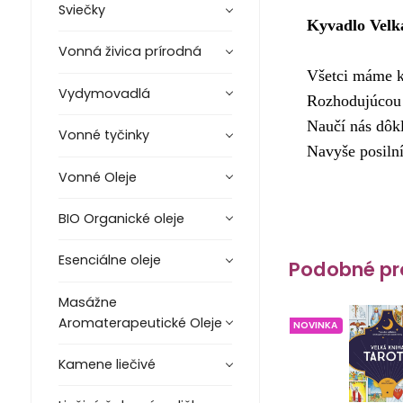
Sviečky
Kyvadlo Velk
Vonná živica prírodná
Všetci máme k 
Vydymovadlá
Rozhodujúcou 
Naučí nás dôk
Vonné tyčinky
Navyše posiln
Vonné Oleje
BIO Organické oleje
Esenciálne oleje
Podobné pr
Masážne
Aromaterapeutické Oleje
NOVINKA
Kamene liečivé