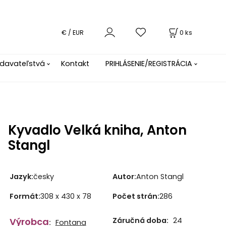
0
ks
€ / EUR
davateľstvá
Kontakt
PRIHLÁSENIE/REGISTRÁCIA
Kyvadlo Velká kniha, Anton
Stangl
Jazyk
:
česky
Autor
:
Anton Stangl
Formát
:
308 x 430 x 78
Počet strán
:
286
Výrobca
Záručná doba:
24
:
Fontana