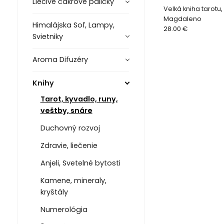
Liečivé čakrové paličky
Velká kniha tarotu
Magdaleno
Himalájska Soľ, Lampy,
28.00 €
Svietniky
Aroma Difuzéry
Knihy
Tarot, kyvadlo, runy,
veštby, snáre
Duchovný rozvoj
Zdravie, liečenie
Anjeli, Svetelné bytosti
Kamene, mineraly,
kryštály
Numerológia