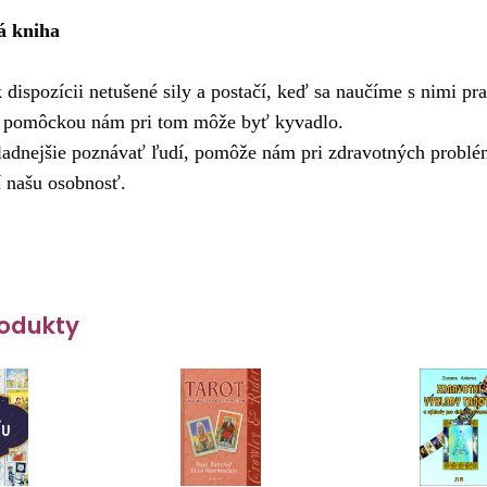
á kniha
dispozícii netušené sily a postačí, keď sa naučíme s nimi pra
pomôckou nám pri tom môže byť kyvadlo. 
ladnejšie poznávať ľudí, pomôže nám pri zdravotných problé
í našu osobnosť.
odukty