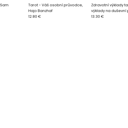
, Sam
Tarot - Váš osobní průvodce,
Zdravotní výklady ta
Hajo Banzhaf
výklady na duševní
12.80 €
Zuzana Antares
13.30 €