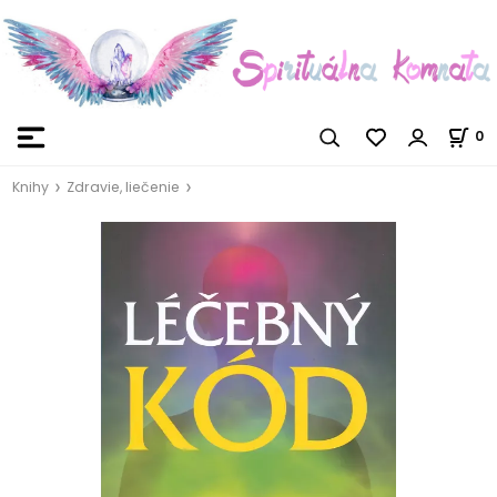
0
Knihy
Zdravie, liečenie