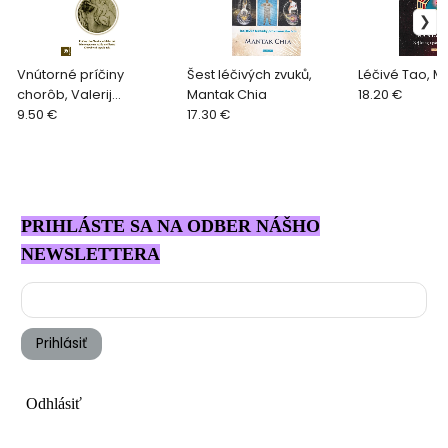
Vnútorné príčiny
Šest léčivých zvuků,
Léčivé Tao, M
chorôb, Valerij
Mantak Chia
18.20 €
Sineľnikov
9.50 €
17.30 €
PRIHLÁSTE SA NA ODBER NÁŠHO
NEWSLETTERA
Prihlásiť
Odhlásiť