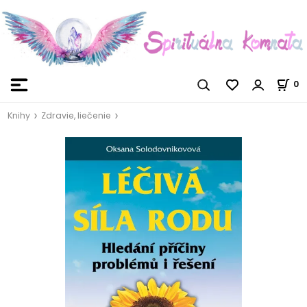
0
Knihy
Zdravie, liečenie