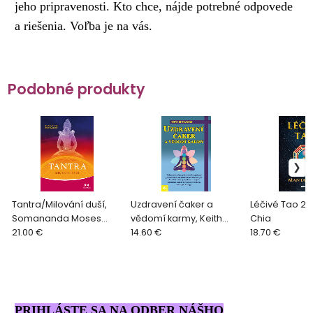
jeho pripravenosti. Kto chce, nájde potrebné odpovede
a riešenia. Voľba je na vás.
Podobné produkty
Tantra/Milování duší,
Uzdravení čaker a
Léčivé Tao 2.d
Somananda Moses
vědomí karmy, Keith
Chia
Maimon
21.00 €
Sherwood
14.60 €
18.70 €
PRIHLÁSTE SA NA ODBER NÁŠHO