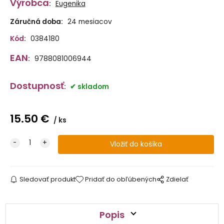
Výrobca
:
Eugenika
Záručná doba:
24 mesiacov
Kód
:
0384180
EAN
:
9788081006944
Dostupnosť
:
skladom
15.50
€
ks
Sledovať produkt
Pridať do obľúbených
Zdielať
Popis