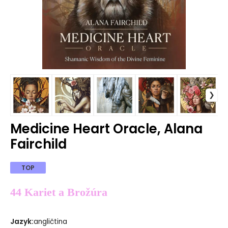
Medicine Heart Oracle, Alana
Fairchild
TOP
44 Kariet a Brožúra
Jazyk
:
angličtina