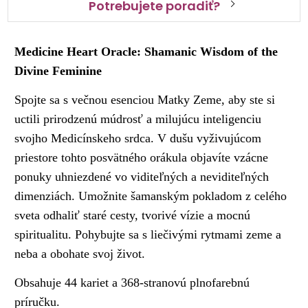
Potrebujete poradiť?
Medicine Heart Oracle: Shamanic Wisdom of the
Divine Feminine
Spojte sa s večnou esenciou Matky Zeme, aby ste si
uctili prirodzenú múdrosť a milujúcu inteligenciu
svojho Medicínskeho srdca. V dušu vyživujúcom
priestore tohto posvätného orákula objavíte vzácne
ponuky uhniezdené vo viditeľných a neviditeľných
dimenziách. Umožnite šamanským pokladom z celého
sveta odhaliť staré cesty, tvorivé vízie a mocnú
spiritualitu. Pohybujte sa s liečivými rytmami zeme a
neba a obohate svoj život.
Obsahuje 44 kariet a 368-stranovú plnofarebnú
príručku.