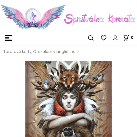
0
Tarotové karty, Orakulum v angličtine