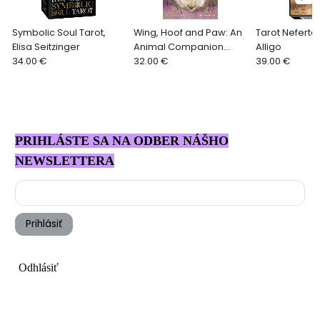
Symbolic Soul Tarot,
Wing, Hoof and Paw: An
Tarot Nefertari
Elisa Seitzinger
Animal Companion
Alligo
34.00 €
Oracle, Angi Sullins
32.00 €
39.00 €
PRIHLÁSTE SA NA ODBER NÁŠHO
NEWSLETTERA
Prihlásiť
Odhlásiť