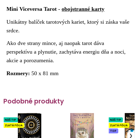
Mini Viceversa Tarot
-
obojstranné karty
Unikátny balíček tarotových kariet, ktorý si záska vaše
srdce.
Ako dve strany mince, aj naopak tarot dáva
perspektívu a plynutie, zachytáva energiu dňa a noci,
akcie a porozumenia.
Rozmery:
50 x 81 mm
Podobné produkty
NÁŠ TIP
NÁŠ TIP
ZLATÁ FÓLIA
ZLATÁ FÓLIA
TOP