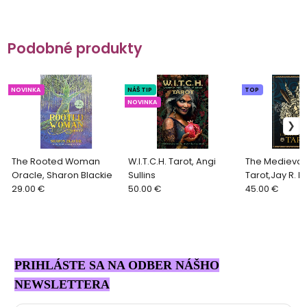
Podobné produkty
NOVINKA
NÁŠ TIP
TOP
NOVINKA
The Rooted Woman
W.I.T.C.H. Tarot, Angi
The Medieval
Oracle, Sharon Blackie
Sullins
Tarot,Jay R. R
29.00 €
50.00 €
Alejandro R. 
45.00 €
PRIHLÁSTE SA NA ODBER NÁŠHO
NEWSLETTERA