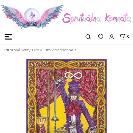
0
Tarotové karty, Orakulum v angličtine