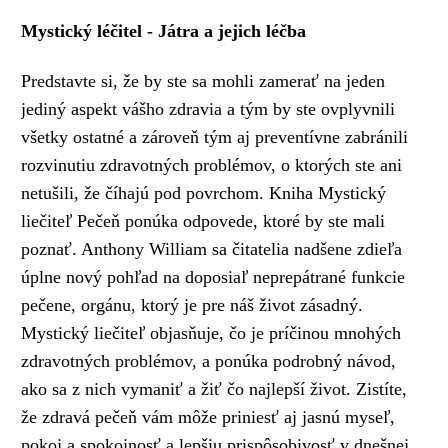
Mystický léčitel - Játra a jejich léčba
Predstavte si, že by ste sa mohli zamerať na jeden
jediný aspekt vášho zdravia a tým by ste ovplyvnili
všetky ostatné a zároveň tým aj preventívne zabránili
rozvinutiu zdravotných problémov, o ktorých ste ani
netušili, že číhajú pod povrchom. Kniha Mystický
liečiteľ Pečeň ponúka odpovede, ktoré by ste mali
poznať. Anthony William sa čitatelia nadšene zdieľa
úplne nový pohľad na doposiaľ neprepátrané funkcie
pečene, orgánu, ktorý je pre náš život zásadný.
Mystický liečiteľ objasňuje, čo je príčinou mnohých
zdravotných problémov, a ponúka podrobný návod,
ako sa z nich vymaniť a žiť čo najlepší život. Zistíte,
že zdravá pečeň vám môže priniesť aj jasnú myseľ,
pokoj a spokojnosť a lepšiu prispôsobivosť v dnešnej