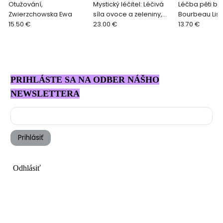
Otužování,
Mystický léčitel: Léčivá
Léčba pěti bol
Zwierzchowska Ewa
síla ovoce a zeleniny,
Bourbeau Lis
15.50 €
Anthony William
23.00 €
13.70 €
PRIHLÁSTE SA NA ODBER NÁŠHO
NEWSLETTERA
Prihlásiť
Odhlásiť