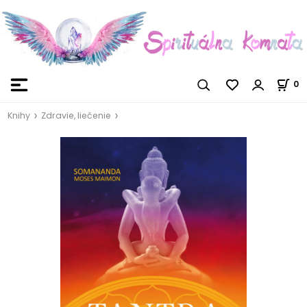
0
Knihy
Zdravie, liečenie