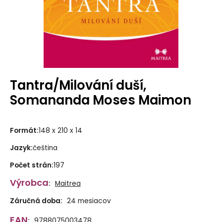
Tantra/Milování duší,
Somananda Moses Maimon
Formát
:
148 x 210 x 14
Jazyk
:
čeština
Počet strán
:
197
Výrobca
:
Maitrea
Záručná doba:
24 mesiacov
EAN
:
9788075003478