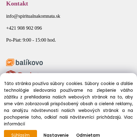
Kontakt
info@spiritualnakomnata.sk
+421 908 902 096
Po-Piat: 9:00 - 15:00 hod.
Táto stránka používa súbory cookies. Súbory cookie a ďalšie
technológie sledovania používame na zlepšenie vášho
zážitku z prehliadania našich webových stránok na to, aby
sme vám zobrazovali prispôsobený obsah a cielené reklamy,
na analýzu návštevnosti našich webových stránok a na
pochopenie toho, odkiaľ naši návštevníci prichádzajú.
Viac
© 2026 Spirituálna Komnata. Všetky práva vyhradené.
informácií
Súhlasím
Nastavenie
Odmietam