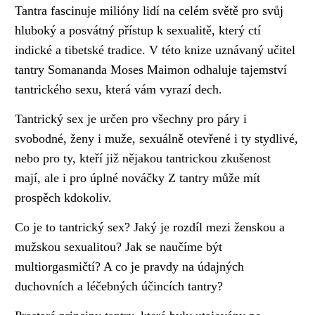
Tantra fascinuje milióny lidí na celém světě pro svůj
hluboký a posvátný přístup k sexualitě, který ctí
indické a tibetské tradice. V této knize uznávaný učitel
tantry Somananda Moses Maimon odhaluje tajemství
tantrického sexu, která vám vyrazí dech.
Tantrický sex je určen pro všechny pro páry i
svobodné, ženy i muže, sexuálně otevřené i ty stydlivé,
nebo pro ty, kteří již nějakou tantrickou zkušenost
mají, ale i pro úplné nováčky Z tantry může mít
prospěch kdokoliv.
Co je to tantrický sex? Jaký je rozdíl mezi ženskou a
mužskou sexualitou? Jak se naučíme být
multiorgasmičtí? A co je pravdy na údajných
duchovních a léčebných účincích tantry?