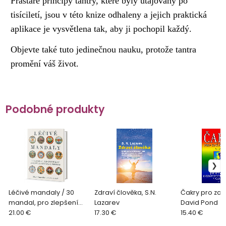
Prastaré principy tantry, které byly utajovány po
tisíciletí, jsou v této knize odhaleny a jejich praktická
aplikace je vysvětlena tak, aby ji pochopil každý.
Objevte také tuto jedinečnou nauku, protože tantra
promění váš život.
Podobné produkty
Léčivé mandaly / 30
Zdraví člověka, S.N.
Čakry pro zač
mandal, pro zlepšení
Lazarev
David Pond
zdraví a celkové
21.00 €
17.30 €
15.40 €
pohody, Mike Annesley