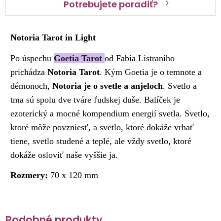
Potrebujete poradiť?
Notoria Tarot in Light
Po úspechu
Goetia
Tarot
od Fabia Listraniho
prichádza
Notoria
Tarot
. Kým Goetia je o temnote a
démonoch,
Notoria
je o svetle a anjeloch
. Svetlo a
tma sú spolu dve tváre ľudskej duše. Balíček je
ezoterický a mocné kompendium energií svetla. Svetlo,
ktoré môže povzniesť, a svetlo, ktoré dokáže vrhať
tiene, svetlo studené a teplé, ale vždy svetlo, ktoré
dokáže osloviť naše vyššie ja.
Rozmery:
70 x 120 mm
Podobné produkty