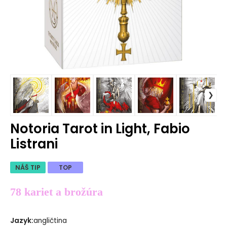
Notoria Tarot in Light, Fabio
Listrani
NÁŠ TIP
TOP
78 kariet a brožúra
Jazyk
:
angličtina