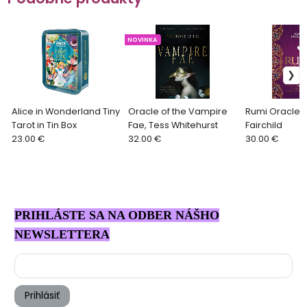
NOVINKA
Alice in Wonderland Tiny
Oracle of the Vampire
Rumi Oracle, 
Tarot in Tin Box
Fae, Tess Whitehurst
Fairchild
23.00 €
32.00 €
30.00 €
PRIHLÁSTE SA NA ODBER NÁŠHO
NEWSLETTERA
Prihlásiť