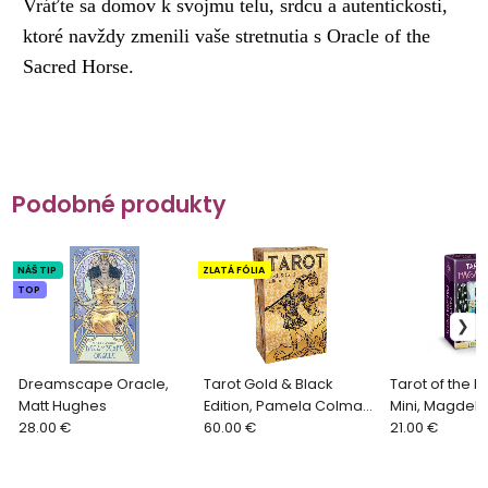
Vráťte sa domov k svojmu telu, srdcu a autentickosti,
ktoré navždy zmenili vaše stretnutia s Oracle of the
Sacred Horse.
Podobné produkty
NÁŠ TIP
ZLATÁ FÓLIA
TOP
Dreamscape Oracle,
Tarot Gold & Black
Tarot of the 
Matt Hughes
Edition, Pamela Colman
Mini, Magdeli
28.00 €
Smith
60.00 €
21.00 €