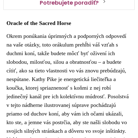
Potrebujete poradiť?
Oracle of the Sacred Horse
Okrem ponúkania úprimných a podporných odpovedí
na vaše otázky, toto orákulum prehĺbi váš vzťah s
duchmi koní, takže budete môcť byť oživení ich
slobodou, milosťou, silou a obratnosťou – a budete
cítiť, ako sa tieto vlastnosti vo vás znovu prebúdzajú,
nespútane. Kathy Pike je energetická liečiteľka a
koučka, ktorej spriaznenosť s koňmi z nej robí
jedinečný kanál pre ich kolektívnu múdrosť. Posolstvá
v tejto nádherne ilustrovanej súprave pochádzajú
priamo od duchov koní, aby vám ich očami ukázali,
kto ste, a jemne vás postrčia, aby ste našli slobodu vo
svojich silných stránkach a dôveru vo svoje inštinkty.