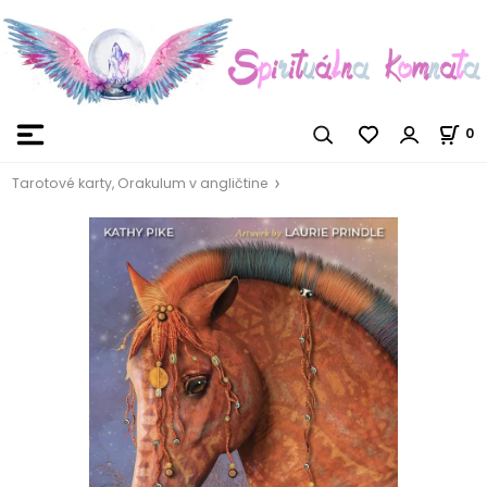
0
Tarotové karty, Orakulum v angličtine