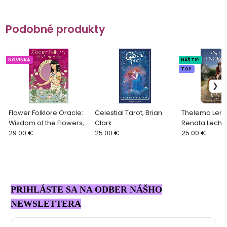
Podobné produkty
NOVINKA
NÁŠ TIP
TOP
Flower Folklore Oracle:
Celestial Tarot, Brian
Thelema Len
Wisdom of the Flowers,
Clark
Renata Lechn
Catherine C. Caprino
29.00 €
25.00 €
25.00 €
PRIHLÁSTE SA NA ODBER NÁŠHO
NEWSLETTERA