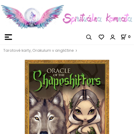
0
Tarotové karty, Orakulum v angličtine