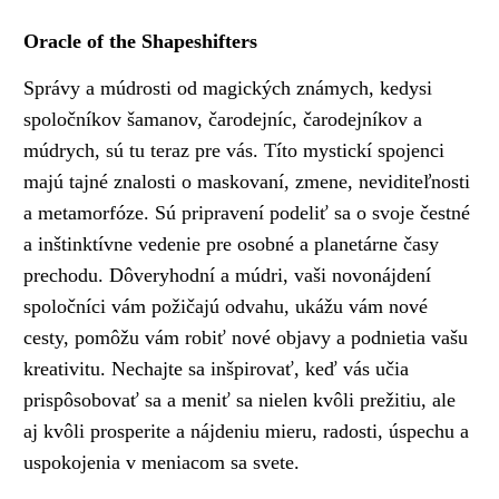
Oracle of the Shapeshifters
Správy a múdrosti od magických známych, kedysi
spoločníkov šamanov, čarodejníc, čarodejníkov a
múdrych, sú tu teraz pre vás. Títo mystickí spojenci
majú tajné znalosti o maskovaní, zmene, neviditeľnosti
a metamorfóze. Sú pripravení podeliť sa o svoje čestné
a inštinktívne vedenie pre osobné a planetárne časy
prechodu. Dôveryhodní a múdri, vaši novonájdení
spoločníci vám požičajú odvahu, ukážu vám nové
cesty, pomôžu vám robiť nové objavy a podnietia vašu
kreativitu. Nechajte sa inšpirovať, keď vás učia
prispôsobovať sa a meniť sa nielen kvôli prežitiu, ale
aj kvôli prosperite a nájdeniu mieru, radosti, úspechu a
uspokojenia v meniacom sa svete.