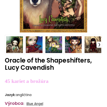
Oracle of the Shapeshifters,
Lucy Cavendish
45 kariet a brožúra
Jazyk
:
angličtina
Výrobca
:
Blue Angel