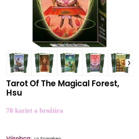
Tarot Of The Magical Forest,
Hsu
78 kariet a brožúra
Výrobca
:
Lo Scarabeo