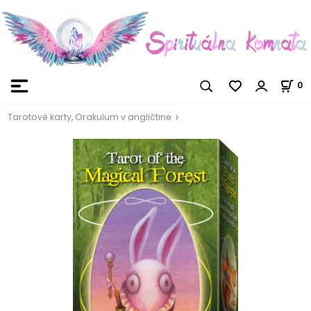
0
Tarotové karty, Orakulum v angličtine