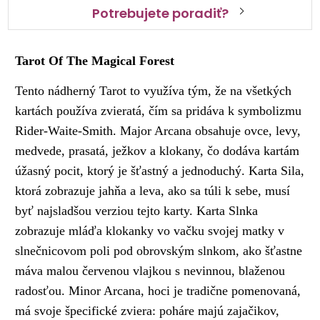
Potrebujete poradiť?
Tarot Of The Magical Forest
Tento nádherný Tarot to využíva tým, že na všetkých
kartách používa zvieratá, čím sa pridáva k symbolizmu
Rider-Waite-Smith. Major Arcana obsahuje ovce, levy,
medvede, prasatá, ježkov a klokany, čo dodáva kartám
úžasný pocit, ktorý je šťastný a jednoduchý. Karta Sila,
ktorá zobrazuje jahňa a leva, ako sa túli k sebe, musí
byť najsladšou verziou tejto karty. Karta Slnka
zobrazuje mláďa klokanky vo vačku svojej matky v
slnečnicovom poli pod obrovským slnkom, ako šťastne
máva malou červenou vlajkou s nevinnou, blaženou
radosťou. Minor Arcana, hoci je tradične pomenovaná,
má svoje špecifické zviera: poháre majú zajačikov,