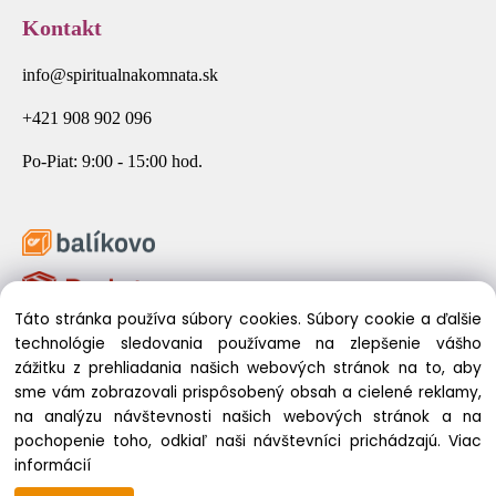
Kontakt
info@spiritualnakomnata.sk
+421 908 902 096
Po-Piat: 9:00 - 15:00 hod.
Táto stránka používa súbory cookies. Súbory cookie a ďalšie
technológie sledovania používame na zlepšenie vášho
zážitku z prehliadania našich webových stránok na to, aby
sme vám zobrazovali prispôsobený obsah a cielené reklamy,
na analýzu návštevnosti našich webových stránok a na
pochopenie toho, odkiaľ naši návštevníci prichádzajú.
Viac
© 2026 Spirituálna Komnata. Všetky práva vyhradené.
informácií