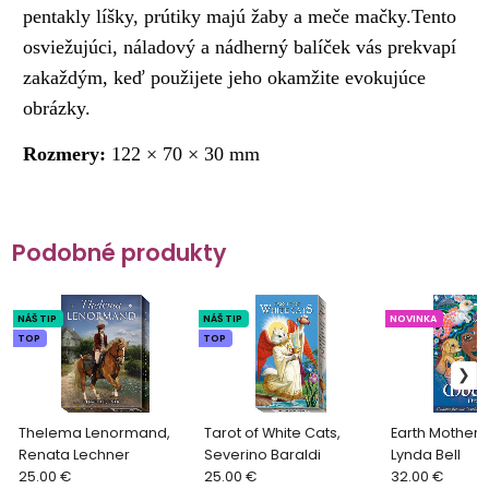
pentakly líšky, prútiky majú žaby a meče mačky.Tento
osviežujúci, náladový a nádherný balíček vás prekvapí
zakaždým, keď použijete jeho okamžite evokujúce
obrázky.
Rozmery:
122 × 70 × 30 mm
Podobné produkty
NÁŠ TIP
NÁŠ TIP
NOVINKA
TOP
TOP
Thelema Lenormand,
Tarot of White Cats,
Earth Mothers
Renata Lechner
Severino Baraldi
Lynda Bell
25.00 €
25.00 €
32.00 €