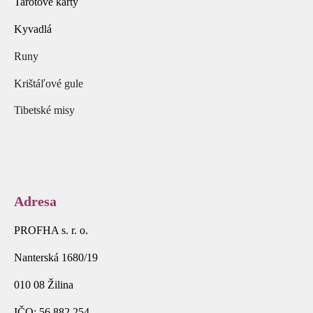
Tarotové karty
Kyvadlá
Runy
Krištáľové gule
Tibetské misy
Adresa
PROFHA s. r. o.
Nanterská 1680/19
010 08 Žilina
IČO: 56 882 254