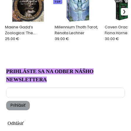
TOP
Maxine Gadd’s
Millennium Thoth Tarot,
Coven Oracle
Zoologica: The
Renata Lechner
Fiona Horne
Steampunk Oracle
25.00 €
39.00 €
30.00 €
PRIHLÁSTE SA NA ODBER NÁŠHO
NEWSLETTERA
Prihlásiť
Odhlásiť