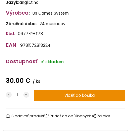
Jazyk
:
angličtina
Výrobca
:
Us Games System
Záručná doba:
24 mesiacov
Kód
:
0677-PHT78
EAN
:
9781572818224
Dostupnosť
:
skladom
30.00
€
ks
Sledovať produkt
Pridať do obľúbených
Zdielať