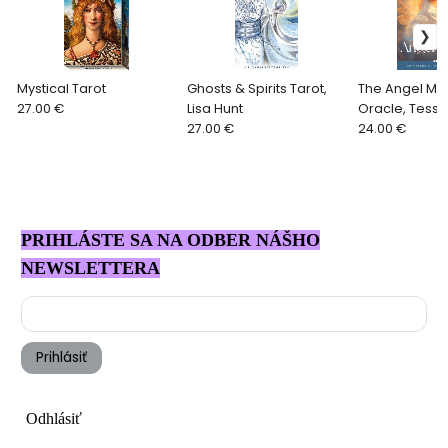
Mystical Tarot
Ghosts & Spirits Tarot,
The Angel Ma
27.00 €
Lisa Hunt
Oracle, Tess 
27.00 €
24.00 €
PRIHLÁSTE SA NA ODBER NÁŠHO
NEWSLETTERA
Prihlásiť
Odhlásiť