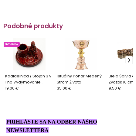
Podobné produkty
NOVINKA
Kadidelnica / Stojan 3 v
Rituálny Pohár Medený -
Biela Šalvia a
1 na Vydymovanie
Strom Života
Zväzok 10 cm 
Buddha - červená
19.00 €
35.00 €
Vydymovanie
9.50 €
PRIHLÁSTE SA NA ODBER NÁŠHO
NEWSLETTERA