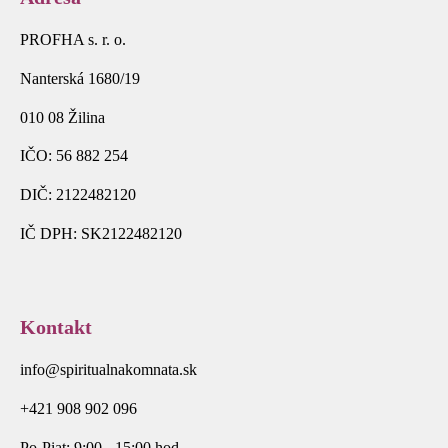
PROFHA s. r. o.
Nanterská 1680/19
010 08 Žilina
IČO: 56 882 254
DIČ: 2122482120
IČ DPH: SK2122482120
Kontakt
info@spiritualnakomnata.sk
+421 908 902 096
Po-Piat: 9:00 - 15:00 hod.