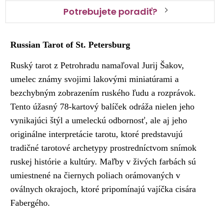
Potrebujete poradiť?
Russian Tarot of St. Petersburg
Ruský tarot z Petrohradu namaľoval Jurij Šakov,
umelec známy svojimi lakovými miniatúrami a
bezchybným zobrazením ruského ľudu a rozprávok.
Tento úžasný 78-kartový balíček odráža nielen jeho
vynikajúci štýl a umeleckú odbornosť, ale aj jeho
originálne interpretácie tarotu, ktoré predstavujú
tradičné tarotové archetypy prostredníctvom snímok
ruskej histórie a kultúry. Maľby v živých farbách sú
umiestnené na čiernych poliach orámovaných v
oválnych okrajoch, ktoré pripomínajú vajíčka cisára
Fabergého.