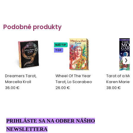
Podobné produkty
NÁŠ TIP
TOP
Dreamers Tarot,
Wheel Of The Year
Tarot of a Mo
Marcella Kroll
Tarot, Lo Scarabeo
Karen Marie 
36.00 €
26.00 €
38.00 €
PRIHLÁSTE SA NA ODBER NÁŠHO
NEWSLETTERA