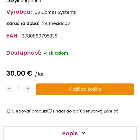
Jazyk
:
angličtina
Výrobca
:
US Games Systems
Záručná doba:
24 mesiacov
EAN
:
9780880795838
Dostupnosť
:
skladom
30.00
€
ks
Sledovať produkt
Pridať do obľúbených
Zdielať
Popis