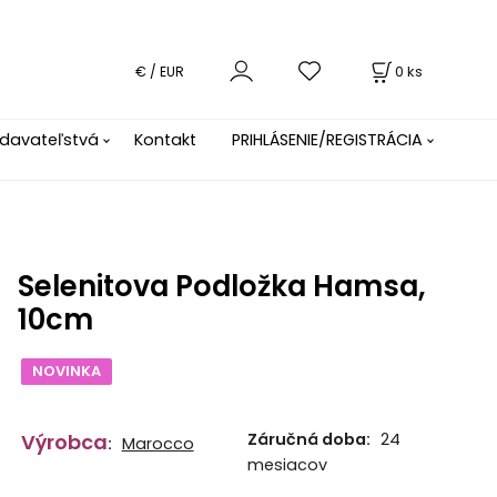
0
ks
€ / EUR
davateľstvá
Kontakt
PRIHLÁSENIE/REGISTRÁCIA
Selenitova Podložka Hamsa,
10cm
NOVINKA
Výrobca
Záručná doba:
24
:
Marocco
mesiacov