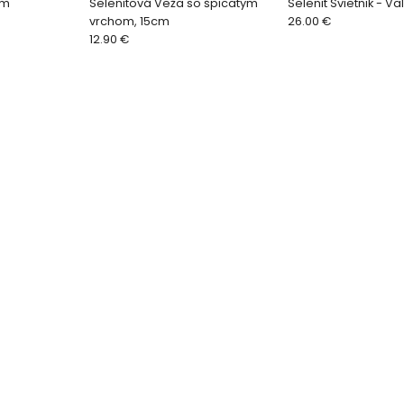
cm
Selenitová Veža so špicatym
Selenit Svietnik - V
vrchom, 15cm
26.00 €
12.90 €