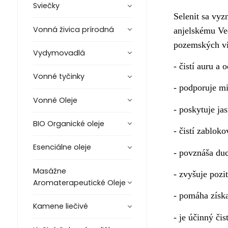
Sviečky
Selenit sa vyz
Vonná živica prírodná
anjelskému Ve
pozemských vi
Vydymovadlá
- čistí auru a 
Vonné tyčinky
- podporuje mi
Vonné Oleje
- poskytuje ja
BIO Organické oleje
- čistí zablok
Esenciálne oleje
- povznáša du
Masážne
- zvyšuje pozi
Aromaterapeutické Oleje
- pomáha získa
Kamene liečivé
- je účinný čis