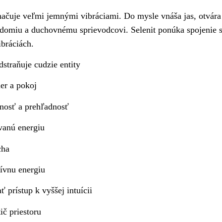
načuje veľmi jemnými vibráciami. Do mysle vnáša jas, otvár
domiu a duchovnému sprievodcovi. Selenit ponúka spojenie 
bráciách.
odstraňuje cudzie entity
er a pokoj
snosť a prehľadnosť
ovanú energiu
cha
tívnu energiu
ť prístup k vyššej intuícii
tič priestoru