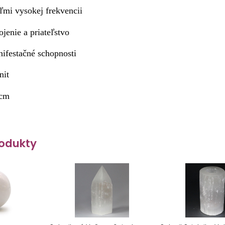
eľmi vysokej frekvencii
ojenie a priateľstvo
nifestačné schopnosti
nit
cm
odukty