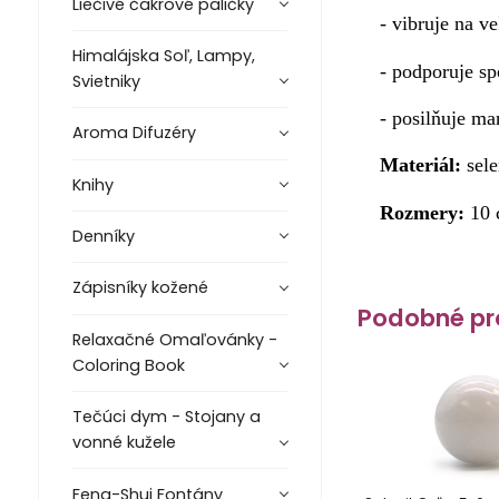
Liečivé čakrové paličky
- vibruje na v
Himalájska Soľ, Lampy,
- podporuje sp
Svietniky
- posilňuje ma
Aroma Difuzéry
Materiál:
sele
Knihy
Rozmery:
10 
Denníky
Zápisníky kožené
Podobné pr
Relaxačné Omaľovánky -
Coloring Book
Tečúci dym - Stojany a
vonné kužele
Feng-Shui Fontány