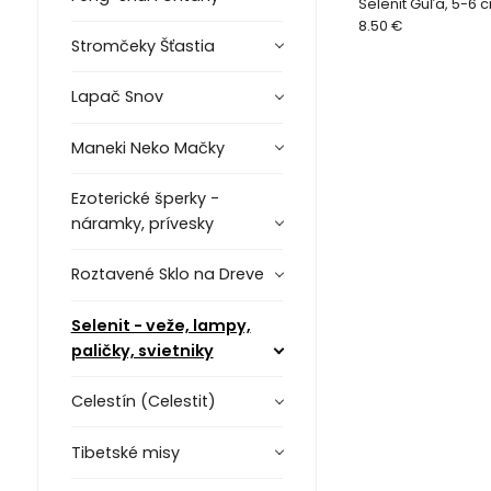
Selenit Guľa, 5-6 
8.50 €
Stromčeky Šťastia
Lapač Snov
Maneki Neko Mačky
Ezoterické šperky -
náramky, prívesky
Roztavené Sklo na Dreve
Selenit - veže, lampy,
paličky, svietniky
Celestín (Celestit)
Tibetské misy