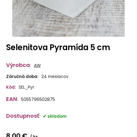
Selenitova Pyramída 5 cm
Výrobca
:
AW
Záručná doba:
24 mesiacov
Kód
:
SEL_Pyr
EAN
:
5055796502875
Dostupnosť
:
skladom
8.00
€
ks