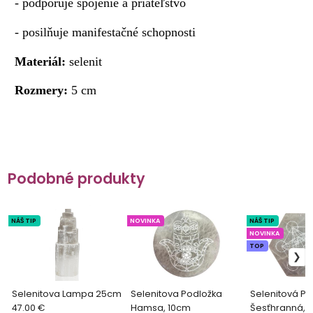
- podporuje spojenie a priateľstvo
- posilňuje manifestačné schopnosti
Materiál:
selenit
Rozmery:
5 cm
Podobné produkty
NÁŠ TIP
NOVINKA
NÁŠ TIP
NOVINKA
TOP
Selenitova Lampa 25cm
Selenitova Podložka
Selenitová Po
47.00 €
Hamsa, 10cm
Šesťhranná, 