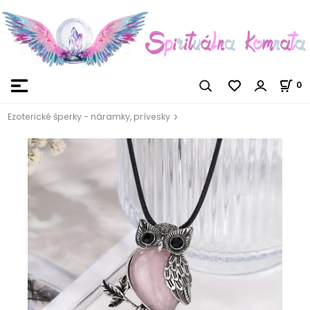
0
Ezoterické šperky - náramky, prívesky