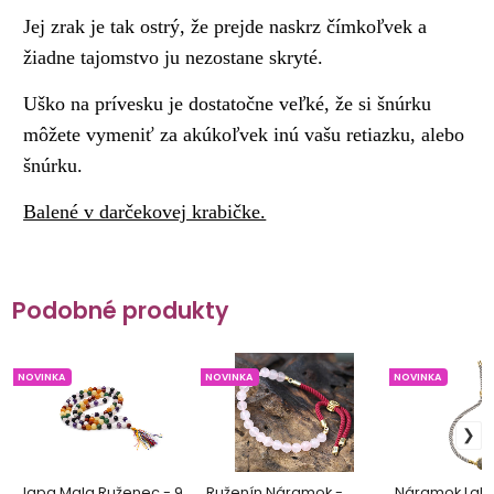
Jej zrak je tak ostrý, že prejde naskrz čímkoľvek a
žiadne tajomstvo ju nezostane skryté.
Uško na prívesku je dostatočne veľké, že si šnúrku
môžete vymeniť za akúkoľvek inú vašu retiazku, alebo
šnúrku.
Balené v darčekovej krabičke.
Podobné produkty
NOVINKA
NOVINKA
NOVINKA
Japa Mala Ruženec - 9
Ruženín Náramok -
Náramok Labr