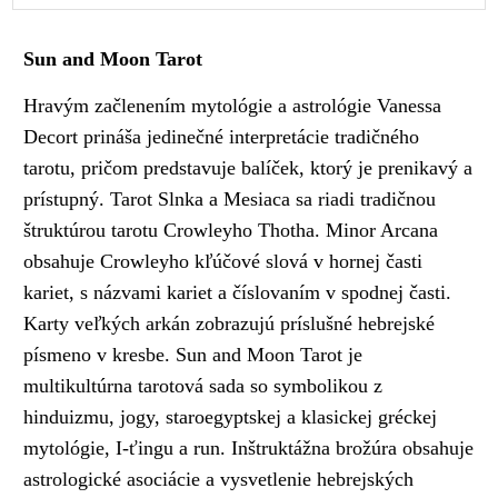
Sun and Moon Tarot
Hravým začlenením mytológie a astrológie Vanessa
Decort prináša jedinečné interpretácie tradičného
tarotu, pričom predstavuje balíček, ktorý je prenikavý a
prístupný. Tarot Slnka a Mesiaca sa riadi tradičnou
štruktúrou tarotu Crowleyho Thotha. Minor Arcana
obsahuje Crowleyho kľúčové slová v hornej časti
kariet, s názvami kariet a číslovaním v spodnej časti.
Karty veľkých arkán zobrazujú príslušné hebrejské
písmeno v kresbe. Sun and Moon Tarot je
multikultúrna tarotová sada so symbolikou z
hinduizmu, jogy, staroegyptskej a klasickej gréckej
mytológie, I-ťingu a run. Inštruktážna brožúra obsahuje
astrologické asociácie a vysvetlenie hebrejských