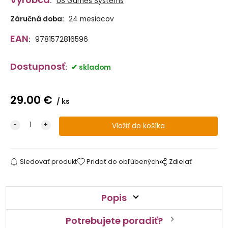
:
US Games Systems
Záručná doba:
24 mesiacov
EAN
:
9781572816596
Dostupnosť
:
skladom
29.00
€
ks
Sledovať produkt
Pridať do obľúbených
Zdielať
Popis
Potrebujete poradiť?