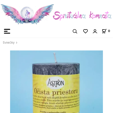
0
Sviečky