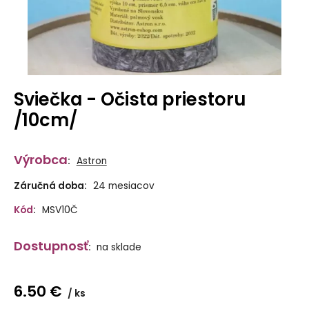
Sviečka - Očista priestoru
/10cm/
Výrobca
:
Astron
Záručná doba:
24 mesiacov
Kód
:
MSV10Č
Dostupnosť
:
na sklade
6.50
€
ks