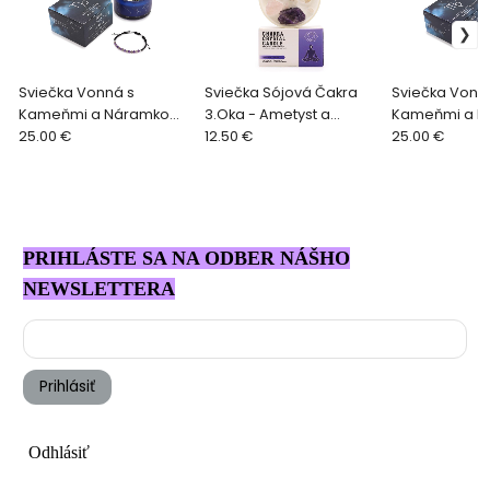
Sviečka Vonná s
Sviečka Sójová Čakra
Sviečka Vonn
Kameňmi a Náramkom
3.Oka - Ametyst a
Kameňmi a 
- Sada znamenie
25.00 €
Ruženín
12.50 €
- Sada zname
25.00 €
Kozorožec
PRIHLÁSTE SA NA ODBER NÁŠHO
NEWSLETTERA
Prihlásiť
Odhlásiť