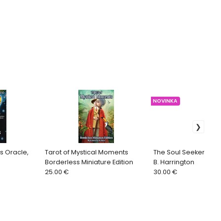
NOVINKA
s Oracle,
Tarot of Mystical Moments
The Soul Seeker Taro
Borderless Miniature Edition
B. Harrington
25.00 €
30.00 €