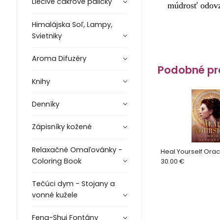
Liečivé čakrové paličky
múdrosť odov
Himalájska Soľ, Lampy,
Svietniky
Aroma Difuzéry
Podobné pr
Knihy
Denníky
Zápisníky kožené
Relaxačné Omaľovánky -
Heal Yourself Orac
Coloring Book
30.00 €
Tečúci dym - Stojany a
vonné kužele
Feng-Shui Fontány