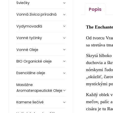
Sviečky
Popis
Vonná živica prírodná
Vydymovadlá
The Enchante
Od tvorcu Vran
Vonné tyčinky
sa stretáva tm
Vonné Oleje
Skrytá hlboko 
BIO Organické oleje
duchovia a škr
nórskymi ľudo
Esenciálne oleje
„okúzliť, čaro
mystickými po
Masážne
Aromaterapeutické Oleje
Každý oblek v
mečov, palíc a
Kamene liečivé
cisára je tu R