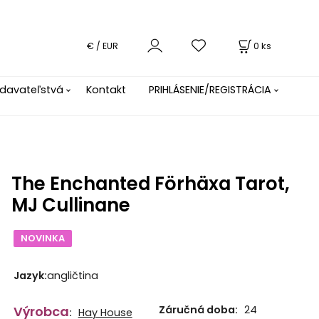
0
ks
€ / EUR
davateľstvá
Kontakt
PRIHLÁSENIE/REGISTRÁCIA
The Enchanted Förhäxa Tarot,
MJ Cullinane
NOVINKA
Jazyk
:
angličtina
Výrobca
Záručná doba:
24
:
Hay House