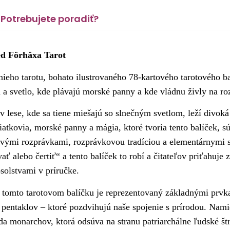
Potrebujete poradiť?
d Förhäxa Tarot
ieho tarotu, bohato ilustrovaného 78-kartového tarotového b
a a svetlo, kde plávajú morské panny a kde vládnu živly na 
v lese, kde sa tiene miešajú so slnečným svetlom, leží divoká
iatkovia, morské panny a mágia, ktoré tvoria tento balíček, 
vými rozprávkami, rozprávkovou tradíciou a elementárnymi s
vať alebo čertiť“ a tento balíček to robí a čitateľov priťahuje
solstvami v príručke.
 tomto tarotovom balíčku je reprezentovaný základnými prvk
 pentaklov – ktoré pozdvihujú naše spojenie s prírodou. Nami
ada monarchov, ktorá odsúva na stranu patriarchálne ľudské š