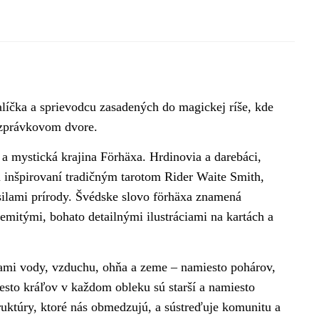
alíčka a sprievodcu zasadených do magickej ríše, kde
rozprávkovom dvore.
 a mystická krajina Förhäxa. Hrdinovia a darebáci,
sú inšpirovaní tradičným tarotom Rider Waite Smith,
ilami prírody. Švédske slovo förhäxa znamená
 zemitými, bohato detailnými ilustráciami na kartách a
ami vody, vzduchu, ohňa a zeme – namiesto pohárov,
esto kráľov v každom obleku sú starší a namiesto
truktúry, ktoré nás obmedzujú, a sústreďuje komunitu a