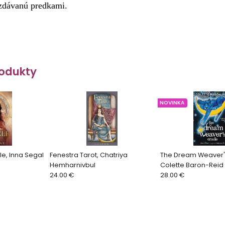
zdávanú predkami.
odukty
NOVINKA
le, Inna Segal
Fenestra Tarot, Chatriya
The Dream Weaver'
Hemharnivbul
Colette Baron-Reid
24.00 €
28.00 €