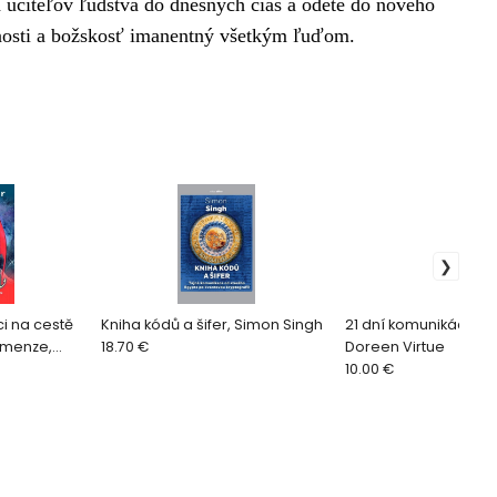
 učiteľov ľudstva do dnešných čias a odeté do nového
nosti a božskosť imanentný všetkým ľuďom.
ci na cestě
Kniha kódů a šifer, Simon Singh
21 dní komunikácie s 
imenze,
18.70 €
Doreen Virtue
10.00 €