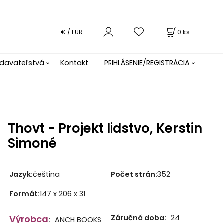
0
ks
€ / EUR
davateľstvá
Kontakt
PRIHLÁSENIE/REGISTRÁCIA
Thovt - Projekt lidstvo, Kerstin
Simoné
Jazyk
:
čeština
Počet strán
:
352
Formát
:
147 x 206 x 31
Výrobca
Záručná doba:
24
:
ANCH BOOKS