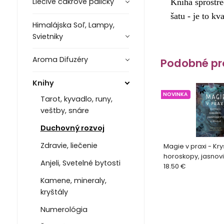
Liečivé čakrové paličky
Kniha sprostre
šatu - je to k
Himalájska Soľ, Lampy,
Svietniky
Aroma Difuzéry
Podobné pr
Knihy
NOVINKA
Tarot, kyvadlo, runy,
veštby, snáre
Duchovný rozvoj
Zdravie, liečenie
Magie v praxi - Kry
horoskopy, jasnovi
Anjeli, Svetelné bytosti
kouzlaNikki Van De
18.50 €
Kamene, mineraly,
kryštály
Numerológia