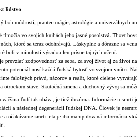
kt lidstvo
ký boh múdrosti, praotec mágie, astrológie a univerzálnych 
 tlmočia vo svojich knihách jeho jasné posolstvá. Thovt hov
nách, ktoré sa teraz odohrávajú. Láskyplne a dôrazne sa ve
ré boli v minulosti výsadou len prísne tajných učení.
e prevziať zodpovednosť za seba, za svoj život aj za život na
ento potenciál nosí každá ľudská bytosť vo svojom vnútri. N
yrinte falošných právd, názorov a realít, ktoré cielene vytvár
 otrockom stave. Skutočná zmena a duchovný vývoj sa môžu r
a väčšina ľudí tak obáva, je tiež iluzórna. Informácie o smrti 
lácii a následnej degenerácii ľudskej DNA. Človek je nesmrte
ie a očakávanie smrti tela je iba manipulovaná informácia v
ť.