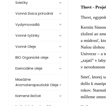
Sviečky
Thovt - Proje
Vonná živica prírodná
Thovt, egypts
Vydymovadlá
Kerstin Simoné
zložení ao zme
Vonné tyčinky
a múdrosť, kto
Vonné Oleje
Našou úlohou j
Univerze – a t
BIO Organické oleje
„zajatí“ v lab
v nevedomom a
Esenciálne oleje
Smrť, ktorej s
Masážne
došlo k manipu
Aromaterapeutické Oleje
rokov. Starnut
Kamene liečivé
môžeme zmeni