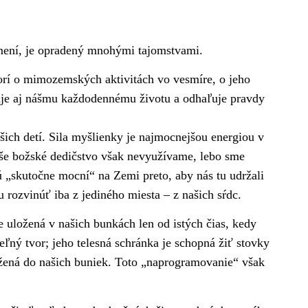
umení, je opradený mnohými tajomstvami.
orí o mimozemských aktivitách vo vesmíre, o jeho
nuje aj nášmu každodennému životu a odhaľuje pravdy
šich detí. Sila myšlienky je najmocnejšou energiou v
aše božské dedičstvo však nevyužívame, lebo sme
ajú „skutočne mocní“ na Zemi preto, aby nás tu udržali
ozvinúť iba z jediného miesta – z našich sŕdc.
je uložená v našich bunkách len od istých čias, kedy
ľný tvor; jeho telesná schránka je schopná žiť stovky
ložená do našich buniek. Toto „naprogramovanie“ však