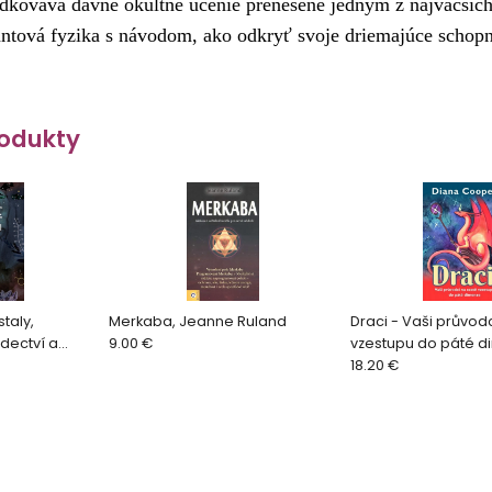
dkováva dávne okultné učenie prenesené jedným z najväčších
vantová fyzika
s návodom, ako odkryť svoje driemajúce schop
odukty
staly,
Merkaba, Jeanne Ruland
Draci - Vaši průvod
dectví a
9.00 €
vzestupu do páté d
 Car
Diana Cooper
18.20 €