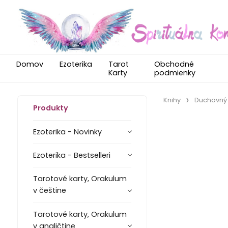
Domov
Ezoterika
Tarot
Obchodné
Karty
podmienky
Knihy
Duchovný 
Produkty
Ezoterika - Novinky
Ezoterika - Bestselleri
Tarotové karty, Orakulum
v češtine
Tarotové karty, Orakulum
v angličtine