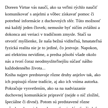
Doreen Virtue vás naučí, ako sa veľmi rýchlo naučiť
komunikovať s anjelmi a vôbec získavať pomoc či
potrebné informácie z duchovných sfér. Túto možnosť
má každý jeden človek; nemusíte byť ničím zvláštni a
dokonca ani veriaci v tradičnom zmysle. Stačí sa
otvoriť myšlienke, že naša bežná viditeľná, hmatateľná
fyzická realita nie je to jediné, čo jestvuje. Napokon,
ani elektrinu nevidíme, a predsa pôsobí všade okolo
nás a tvorí čoraz neodmysliteľnejšiu súčasť nášho
každodenného života...
Kniha najprv predstavuje rôzne druhy anjelov tak, ako
ich popisujú rôzne tradície, aj ako ich vníma autorka.
Pokračuje vysvetlením, ako sa na nadviazanie
duchovnej komunikácie pripraviť (nejde o nič zložité,
špeciálne či divné). Potom sú predstavené rôzne