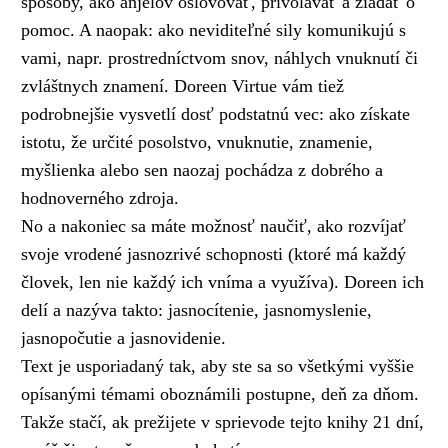
spôsoby, ako anjelov oslovovať, privolávať a žiadať o
pomoc. A naopak: ako neviditeľné sily komunikujú s
vami, napr. prostredníctvom snov, náhlych vnuknutí či
zvláštnych znamení. Doreen Virtue vám tiež
podrobnejšie vysvetlí dosť podstatnú vec: ako získate
istotu, že určité posolstvo, vnuknutie, znamenie,
myšlienka alebo sen naozaj pochádza z dobrého a
hodnoverného zdroja.
No a nakoniec sa máte možnosť naučiť, ako rozvíjať
svoje vrodené jasnozrivé schopnosti (ktoré má každý
človek, len nie každý ich vníma a využíva). Doreen ich
delí a nazýva takto: jasnocítenie, jasnomyslenie,
jasnopočutie a jasnovidenie.
Text je usporiadaný tak, aby ste sa so všetkými vyššie
opísanými témami oboznámili postupne, deň za dňom.
Takže stačí, ak prežijete v sprievode tejto knihy 21 dní,