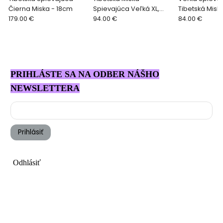
Čierna Miska - 18cm
Spievajúca Veľká XL,
Tibetská Misk
179.00 €
19cm
94.00 €
14cm
84.00 €
PRIHLÁSTE SA NA ODBER NÁŠHO
NEWSLETTERA
Prihlásiť
Odhlásiť