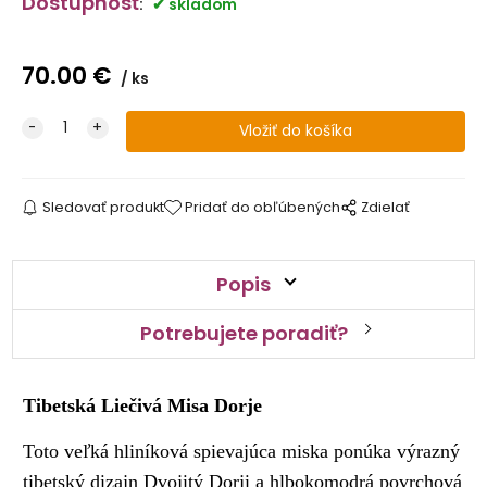
Dostupnosť
:
skladom
70.00
€
ks
Sledovať produkt
Pridať do obľúbených
Zdielať
Popis
Potrebujete poradiť?
Tibetská Liečivá Misa Dorje
Toto veľká hliníková spievajúca miska ponúka výrazný
tibetský dizajn Dvojitý Dorji a hlbokomodrá povrchová