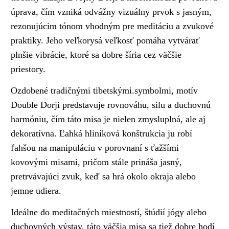
úprava, čím vzniká odvážny vizuálny prvok s jasným,
rezonujúcim tónom vhodným pre meditáciu a zvukové
praktiky. Jeho veľkorysá veľkosť pomáha vytvárať
plnšie vibrácie, ktoré sa dobre šíria cez väčšie
priestory.
Ozdobené tradičnými tibetskými.symbolmi, motív
Double Dorji predstavuje rovnováhu, silu a duchovnú
harmóniu, čím táto misa je nielen zmysluplná, ale aj
dekoratívna. Ľahká hliníková konštrukcia ju robí
ľahšou na manipuláciu v porovnaní s ťažšími
kovovými misami, pričom stále prináša jasný,
pretrvávajúci zvuk, keď sa hrá okolo okraja alebo
jemne udiera.
Ideálne do meditačných miestností, štúdií jógy alebo
duchovných výstav, táto väčšia misa sa tiež dobre hodí