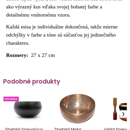
ako výrazný kus vďaka svojej bohatej farbe a
detailnému vnútornému vzoru.
Každá misa je individuálne dokončená, takže mierne
odchýlky v farbe a tóne sú súčasťou jej jedinečného
charakteru.
Rozmery:
27 x 27 cm
Podobné produkty
NOVINKA
Tibetská Spievajúca
Tibetská Miska
Veľká Spieva