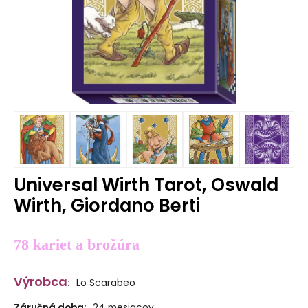
Universal Wirth Tarot, Oswald
Wirth, Giordano Berti
78 kariet a brožúra
Výrobca
:
Lo Scarabeo
Záručná doba:
24 mesiacov