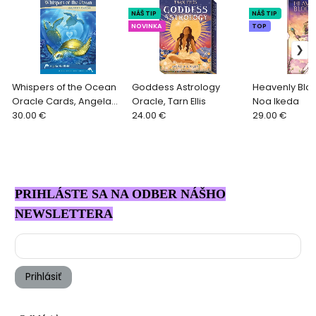
NÁŠ TIP
NÁŠ TIP
NOVINKA
TOP
Whispers of the Ocean
Goddess Astrology
Heavenly Blo
Oracle Cards, Angela
Oracle, Tarn Ellis
Noa Ikeda
Hartfield
30.00 €
24.00 €
29.00 €
PRIHLÁSTE SA NA ODBER NÁŠHO
NEWSLETTERA
Prihlásiť