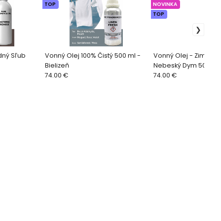
TOP
NOVINKA
TOP
dný Sľub
Vonný Olej 100% Čistý 500 ml -
Vonný Olej - Zimná Fi
Bielizeň
Nebeský Dym 500ml
74.00 €
74.00 €