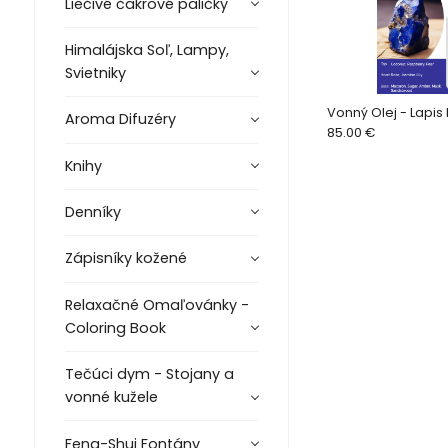
Liečivé čakrové paličky
Himalájska Soľ, Lampy,
Svietniky
Vonný Olej - Lapis 
Aroma Difuzéry
85.00 €
Knihy
Denníky
Zápisníky kožené
Relaxačné Omaľovánky -
Coloring Book
Tečúci dym - Stojany a
vonné kužele
Feng-Shui Fontány