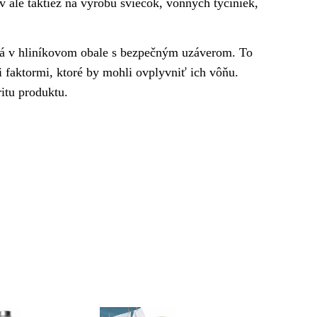
 ale taktiež na výrobu sviečok, vonných tyčiniek,
ená v hliníkovom obale s bezpečným uzáverom. To
i faktormi, ktoré by mohli ovplyvniť ich vôňu.
itu produktu.