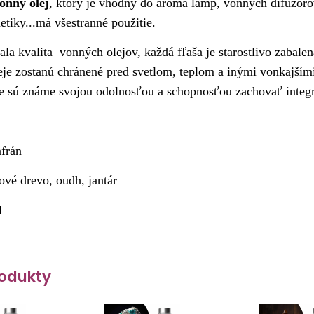
onný olej
, ktorý je vhodný do aroma lámp, vonných difúzorov
tiky...má všestranné použitie.
la kvalita vonných olejov, každá fľaša je starostlivo zabal
leje zostanú chránené pred svetlom, teplom a inými vonkajším
še sú známe svojou odolnosťou a schopnosťou zachovať integr
afrán
ové drevo, oudh, jantár
l
odukty