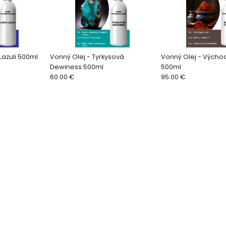
Lazuli 500ml
Vonný Olej - Tyrkysová
Vonný Olej - Výcho
Dewiness 500ml
500ml
60.00 €
95.00 €