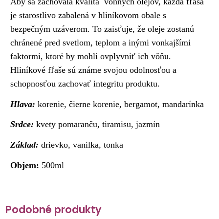
Aby sa zachovala kvalita vonných olejov, každá fľaša
je starostlivo zabalená v hliníkovom obale s
bezpečným uzáverom. To zaisťuje, že oleje zostanú
chránené pred svetlom, teplom a inými vonkajšími
faktormi, ktoré by mohli ovplyvniť ich vôňu.
Hliníkové fľaše sú známe svojou odolnosťou a
schopnosťou zachovať integritu produktu.
Hlava:
korenie, čierne korenie, bergamot, mandarínka
Srdce:
kvety pomaranču, tiramisu, jazmín
Základ:
drievko, vanilka, tonka
Objem:
500ml
Podobné produkty