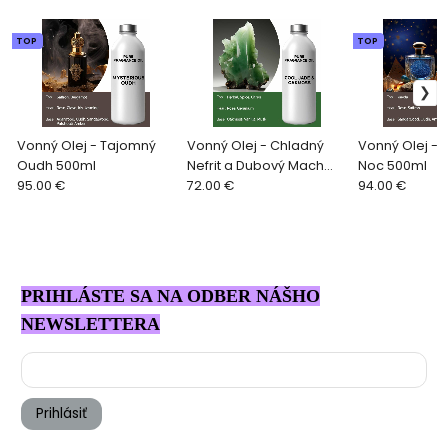
TOP
TOP
Vonný Olej - Tajomný
Vonný Olej - Chladný
Vonný Olej - 
Oudh 500ml
Nefrit a Dubový Mach
Noc 500ml
95.00 €
500ml
72.00 €
94.00 €
PRIHLÁSTE SA NA ODBER NÁŠHO
NEWSLETTERA
Prihlásiť